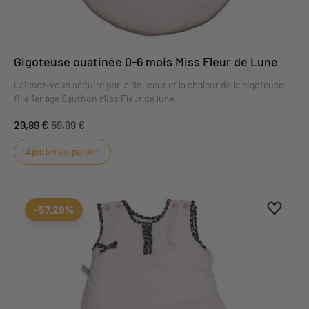
Gigoteuse ouatinée 0-6 mois Miss Fleur de Lune
Laissez-vous séduire par la douceur et la chaleur de la gigoteuse
fille 1er âge Sauthon Miss Fleur de lune.
29,89 €
69,99 €
Ajouter au panier
Ajouter
Suppri
-57,29%