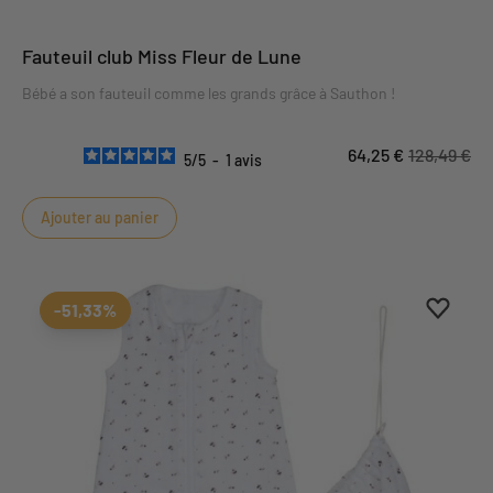
Fauteuil club Miss Fleur de Lune
Bébé a son fauteuil comme les grands grâce à Sauthon !
64,25 €
128,49 €
5
/
5
-
1
avis
Ajouter au panier
Ajouter
Suppri
-51,33%