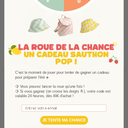
C'est le moment de jouer pour tenter de gagner un cadeau
pour préparer l'été ☀️
🍋 Vous pouvez lancer la roue qu'une fois !
🍋
Si vous gagnez (on croise les doigts 🤞), votre code est
Doudou mouchoir Miss Fleur de Lune
valable 24 heures, dès 49€ d'achat !
Le
Doudou mouchoir Miss Fleur de Lune
accompagne bébé dans
Email
ses moments de repos et de réconfort. Sa matière douce et ses
détails faciles à saisir en font un compagnon rassurant au
JE TENTE MA CHANCE
quotidien. La collection Miss Fleur De Lune permet de créer un
9,85 €
19,69 €