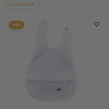
Ajouter au panier
Ajouter
Suppri
-50%