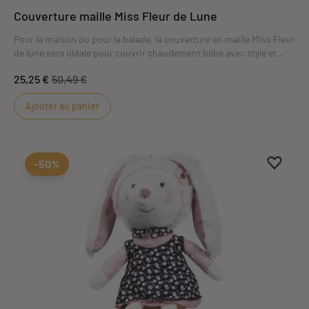
Couverture maille Miss Fleur de Lune
Pour la maison ou pour la balade, la couverture en maille Miss Fleur
de lune sera idéale pour couvrir chaudement bébé avec style et
fantaisie.
25,25 €
50,49 €
Ajouter au panier
Ajouter
Suppri
-50%