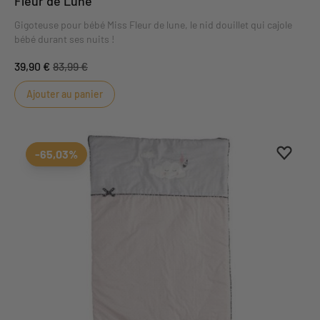
Fleur de Lune
Gigoteuse pour bébé Miss Fleur de lune, le nid douillet qui cajole
bébé durant ses nuits !
39,90 €
83,99 €
Ajouter au panier
Ajouter
Suppri
-65,03%