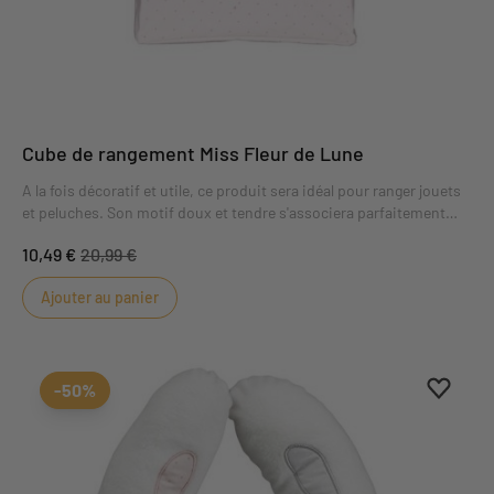
Cube de rangement Miss Fleur de Lune
A la fois décoratif et utile, ce produit sera idéal pour ranger jouets
et peluches. Son motif doux et tendre s'associera parfaitement
aux chambres décorées du thème Miss Fleur de lune.
10,49 €
20,99 €
Ajouter au panier
Ajouter
Suppri
-50%