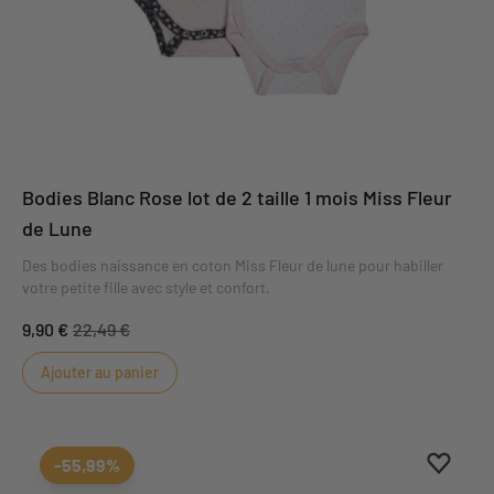
Bodies Blanc Rose lot de 2 taille 1 mois Miss Fleur
de Lune
Des bodies naissance en coton Miss Fleur de lune pour habiller
votre petite fille avec style et confort.
9,90 €
22,49 €
Ajouter au panier
Ajouter
Suppri
-55,99%