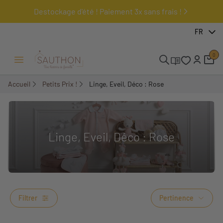
Destockage d'été ! Paiement 3x sans frais !
FR
0
Ouvrir/Fermer menu
Accueil
Petits Prix !
Linge, Eveil, Déco : Rose
Linge, Eveil, Déco : Rose
Filtrer
Pertinence