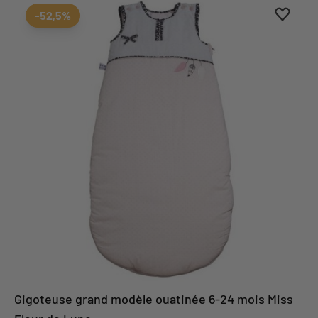
Ajouter
Suppri
-52,5%
Gigoteuse grand modèle ouatinée 6-24 mois Miss