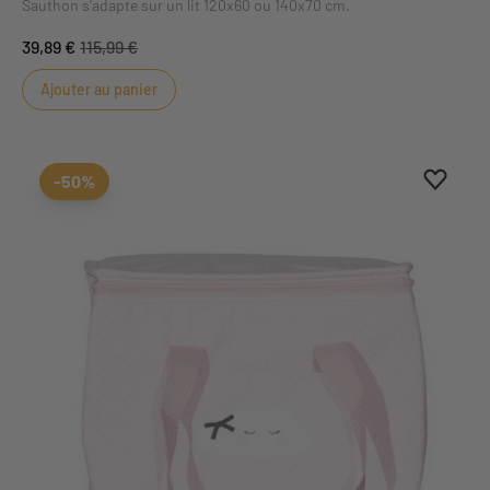
Sauthon s'adapte sur un lit 120x60 ou 140x70 cm.
39,89 €
115,99 €
Ajouter au panier
Ajouter
Suppri
-50%