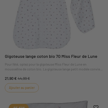
Gigoteuse lange coton bio 70 Miss Fleur de Lune
Pour l'été, optez pour la gigoteuse Miss Fleur de Lune en
mousseline de coton bio. La gigoteuse lange petit modèle convient
dès la naissance et assurera à bébé un sommeil en toute sécurité.
21,90 €
44,99 €
Ajouter au panier
Ajouter
Suppri
-65,61%