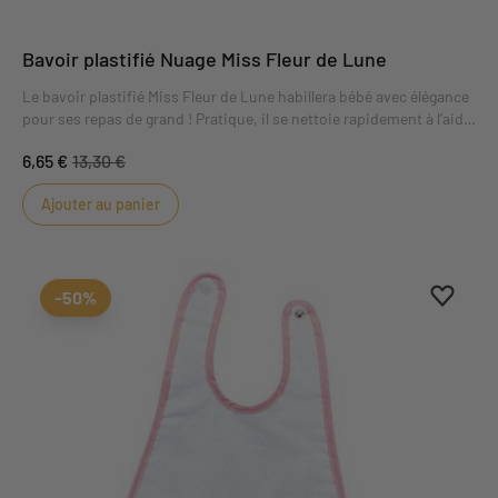
Bavoir plastifié Nuage Miss Fleur de Lune
Le bavoir plastifié Miss Fleur de Lune habillera bébé avec élégance
pour ses repas de grand ! Pratique, il se nettoie rapidement à l'aide
d'une éponge et se ferme à l'aide d'un bouton pression.
6,65 €
13,30 €
Ajouter au panier
Ajouter
Suppri
-50%