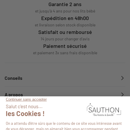
Garantie 2 ans
et jusqu'à 4 ans pour nos lits bébé
Expédition en 48h00
et livraison selon stock disponible
Satisfait ou remboursé
14 jours pour changer d'avis
Paiement sécurisé
et paiement 3x sans frais disponible
Conseils
A propos
Services
Suivez-nous