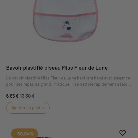
Bavoir plastifié oiseau Miss Fleur de Lune
Le bavoir plastifié Miss Fleur de Lune habillera bébé avec élégance
pour ses repas de grand! Pratique, il se nettoie rapidement à l'aide
d'une éponge et se ferme à l'aide d'un bouton pression.
6,65 €
13,30 €
Ajouter au panier
Ajouter
Suppri
-50,04%