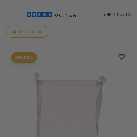
7,89 €
15,79 €
5
/
5
-
1
avis
Ajouter au panier
Ajouter
Suppri
-50,03%