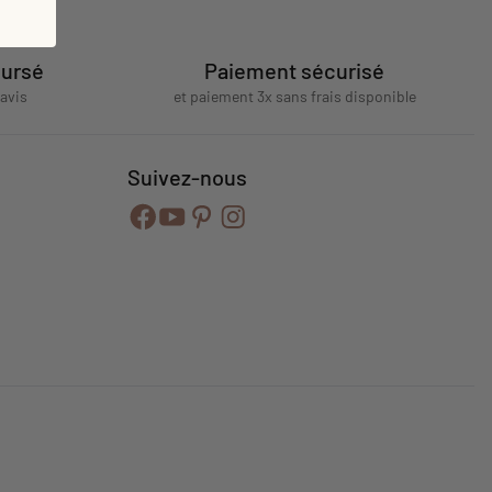
oursé
Paiement sécurisé
'avis
et paiement 3x sans frais disponible
Suivez-nous