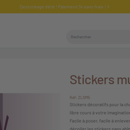
Destockage d'été ! Paiement 3x sans frais !
Rechercher
Stickers m
Réf: ZLSM5
Stickers décoratifs pour la c
libre cours à votre imaginati
Facile à poser, facile à enleve
décoller les stickers sans abî