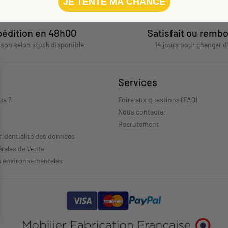
JE TENTE MA CHANCE
édition en 48h00
Satisfait ou remb
aison selon stock disponible
14 jours pour changer d
Services
us ?
Foire aux questions (FAQ)
Nous contacter
s
Recrutement
fidentialité des données
rales de Vente
s environnementales