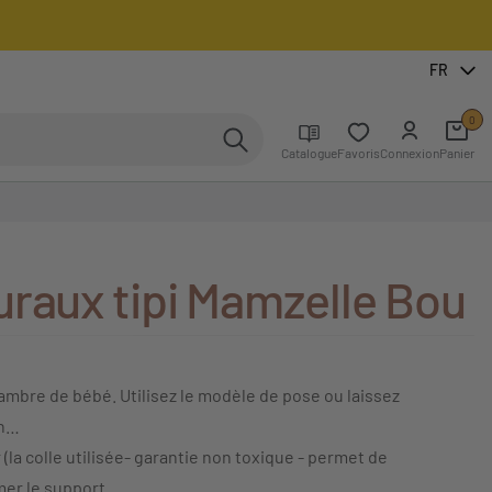
FR
0
Catalogue
Favoris
Connexion
Panier
uraux tipi Mamzelle Bou
hambre de bébé. Utilisez le modèle de pose ou laissez
on…
r (la colle utilisée- garantie non toxique - permet de
mer le support.