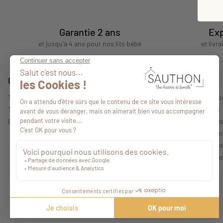
Garantie 2 ans
Exp
et jusqu'à 4 ans pour nos lits bébé
et livr
Conseils
A propos
Tous nos conseils
Qui sommes-no
Trouver un point de vente
Nos collections
Espace professionnel
Mentions légale
Politique de con
Conditions Géné
Caractéristique