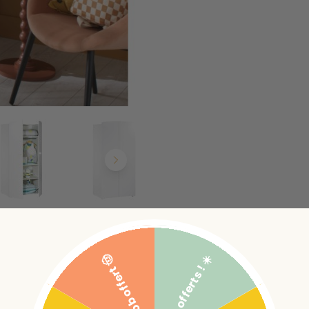
5€ offerts ! ☀️
Bob offert 🤠