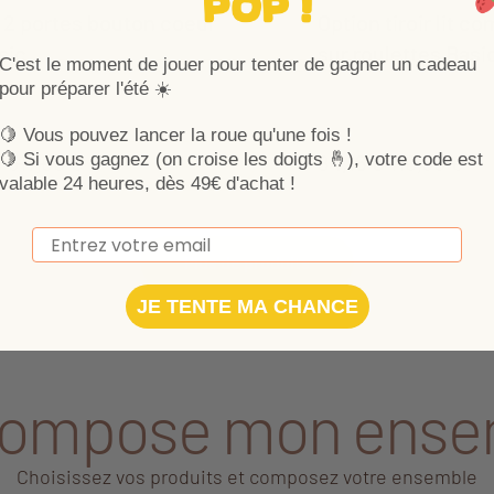
 2 portes bouton coeur
Option tiroir lit c
sic
sur roulettes Basi
C'est le moment de jouer pour tenter de gagner un cadeau
pour préparer l'été ☀️
on essentielle pour l'arrivée de bébé,
Complète harmonieusement 
c et agrémentée de boutons "coeur"
pour ranger les affaires d
.
🍋 Vous pouvez lancer la roue qu'une fois !
€
317,00 €
84,16 €
110,00 €
🍋
Si vous gagnez (on croise les doigts 🤞), votre code est
Ajouter au panier
valable 24 heures, dès 49€ d'achat !
Email
Plus de produits
JE TENTE MA CHANCE
compose mon ense
Choisissez vos produits et composez votre ensemble