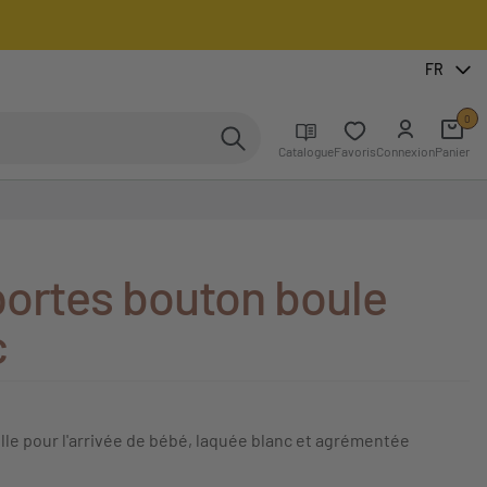
FR
0
Catalogue
Favoris
Connexion
Panier
portes bouton boule
c
lle pour l'arrivée de bébé, laquée blanc et agrémentée