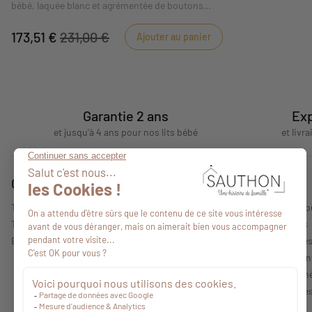
bébé, laquée blanc et agrémentée de boutons
"boule" blancs.
173,51 €
231,00 €
Ajouter au panier
Garantie 2 ans
Exp
et jusqu'à 4 ans pour nos lits bébé
et livr
Conseils
A propos
Tous nos conseils
Qui sommes-no
Trouver un point de vente
Nos collections
Espace professionnel
Mentions légale
Politique de con
Conditions Géné
Caractéristique