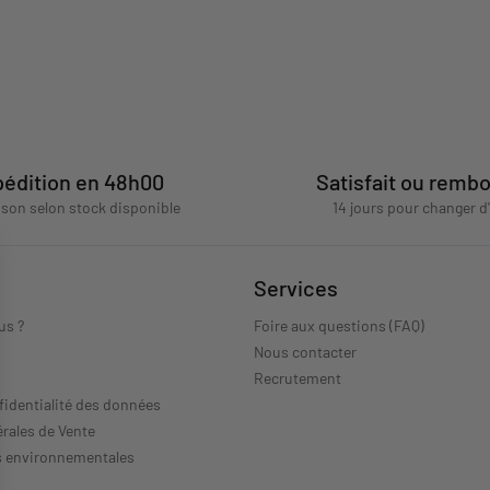
édition en 48h00
Satisfait ou remb
aison selon stock disponible
14 jours pour changer d
Services
us ?
Foire aux questions (FAQ)
Nous contacter
s
Recrutement
fidentialité des données
rales de Vente
s environnementales