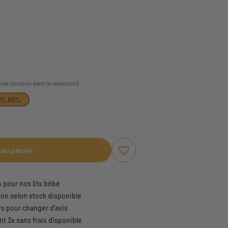
 pas compris dans la réduction)
25,89%
 au panier
Ajouter aux favoris
Supprimer des favoris
s pour nos lits bébé
son selon stock disponible
rs pour changer d'avis
t 3x sans frais disponible