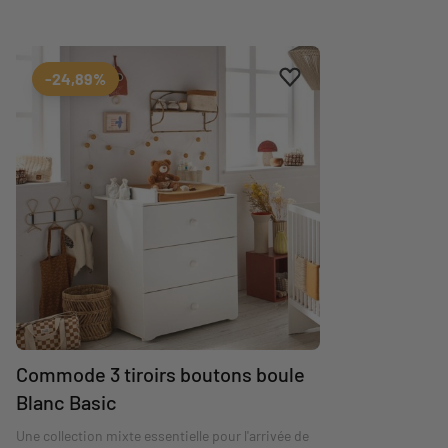
Ajouter aux favoris
Supprimer des favoris
-24,89%
Commode 3 tiroirs boutons boule
Blanc Basic
Une collection mixte essentielle pour l'arrivée de