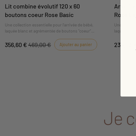
Lit combine évolutif 120 x 60
Armoire
boutons coeur Rose Basic
Rose Ba
Une collection essentielle pour l'arrivée de bébé,
Une collecti
laquée blanc et agrémentée de boutons "coeur"
laquée blan
rose tendre.
rose tendre
356,60 €
469,00 €
234,93 
Ajouter au panier
Je 