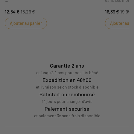
dans ses moment
Avec les chaussons Esmée, bébé aura toujours les
matière douce et
12,54 €
15,29 €
16,39 €
19,99 
pieds au chaud et pourra s'amuser avec les petites
un compagnon r
oreilles de lapin.
Esmée mêle douc
Ajouter au panier
Ajouter au p
raffinés dans un
Garantie 2 ans
et jusqu'à 4 ans pour nos lits bébé
Expédition en 48h00
et livraison selon stock disponible
Satisfait ou remboursé
14 jours pour changer d'avis
Paiement sécurisé
et paiement 3x sans frais disponible