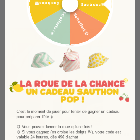
Sac à dos 🎒
Sac à dos 🎒
Vous aimerez aussi
5€ offerts ! ☀️
Bob offert 🤠
Ajouter aux favoris
Supprimer des favori
-18,01%
-18,01%
C'est le moment de jouer pour tenter de gagner un cadeau
Suivant
pour préparer l'été ☀️
🍋 Vous pouvez lancer la roue qu'une fois !
🍋
Si vous gagnez (on croise les doigts 🤞), votre code est
Pyjama 1 mois avec col motif floral
Trousse de 
valable 24 heures, dès 49€ d'achat !