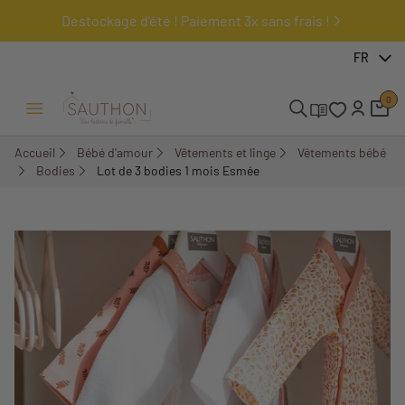
Destockage d'été ! Paiement 3x sans frais !
-18,01%
FR
0
Ouvrir/Fermer menu
Accueil
Bébé d'amour
Vêtements et linge
Vêtements bébé
Bodies
Lot de 3 bodies 1 mois Esmée