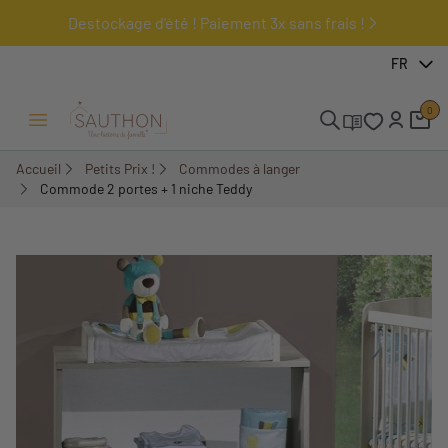
Destockage d'été ! Paiement 3x sans frais !
-29,58%
FR
0
Ouvrir/Fermer menu
Accueil
Petits Prix !
Commodes à langer
Commode 2 portes + 1 niche Teddy