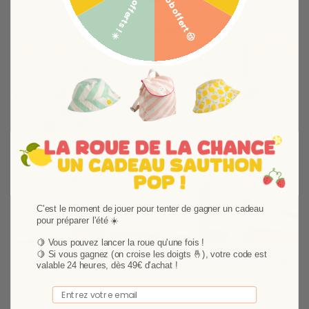
5€ offerts ! ☀️
Bob offert 🤠
Ajouter aux favoris
Supprimer des favori
-20%
-20%
C'est le moment de jouer pour tenter de gagner un cadeau
Suivant
pour préparer l'été ☀️
🍋 Vous pouvez lancer la roue qu'une fois !
🍋
Si vous gagnez (on croise les doigts 🤞), votre code est
Armoire 2 portes Teddy
Lit bébé 120
valable 24 heures, dès 49€ d'achat !
Une collection mixte pleine de tendresse aux tons
Une collection 
Email
frêne cendré et blanc. Bouton laqué taupe naturel
frêne cendré et