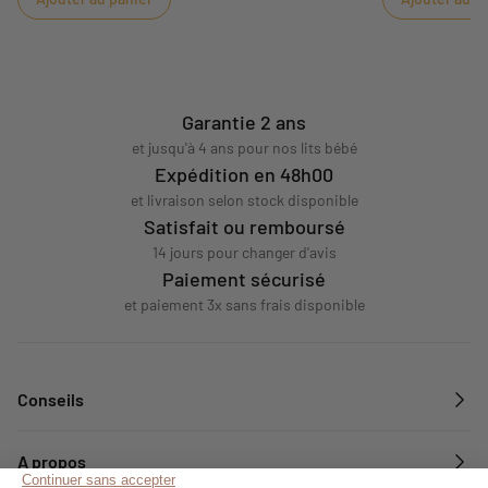
Garantie 2 ans
et jusqu'à 4 ans pour nos lits bébé
Expédition en 48h00
et livraison selon stock disponible
Satisfait ou remboursé
14 jours pour changer d'avis
Paiement sécurisé
et paiement 3x sans frais disponible
Conseils
A propos