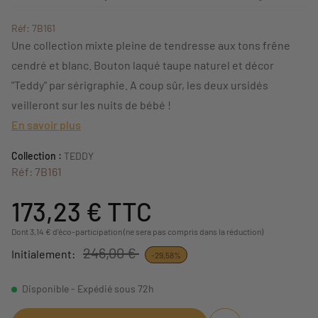
Réf: 7B161
Une collection mixte pleine de tendresse aux tons frêne
cendré et blanc. Bouton laqué taupe naturel et décor
"Teddy" par sérigraphie. A coup sûr, les deux ursidés
veilleront sur les nuits de bébé !
En savoir plus
Collection :
TEDDY
Réf: 7B161
173,23 €
TTC
Dont 3,14 € d'éco-participation (ne sera pas compris dans la réduction)
246,00 €
Initialement:
-29,58%
Disponible - Expédié sous 72h