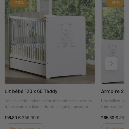
Ajouter aux favoris
Supprimer des favori
-20%
-20%
Suivant
Lit bébé 120 x 60 Teddy
Armoire 2 p
Une collection mixte pleine de tendresse aux tons
Une collection 
frêne cendré et blanc. Bouton laqué taupe naturel
frêne cendré et
et décor "Teddy" par sérigraphie. A coup sûr, les
et décor "Teddy"
196,80 €
246,00 €
265,60 €
332,
deux ursidés veilleront sur les nuits de bébé !
deux ursidés vei
Ajouter au panier
Ajouter au p