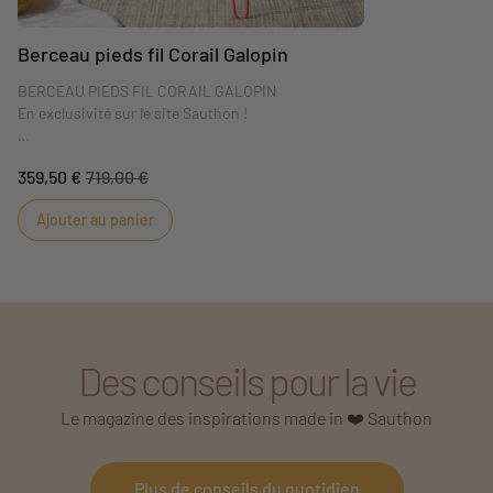
Berceau pieds fil Corail Galopin
BERCEAU PIEDS FIL CORAIL GALOPIN
En exclusivité sur le site Sauthon !
Galopin, le berceau rond fabriqué en France
359,50 €
719,00 €
d'inspiration vintage. Le berceau Galopin est une
création Sauthon Original inspirée des premiers
Ajouter au panier
berceaux dessinés par Sauthon en 1948. Une forme
ronde, délicate et une allure épurée, ce berceau sera
un véritable petit cocon pour votre bébé.
Des conseils pour la vie
Le magazine des inspirations made in ❤️ Sauthon
Plus de conseils du quotidien