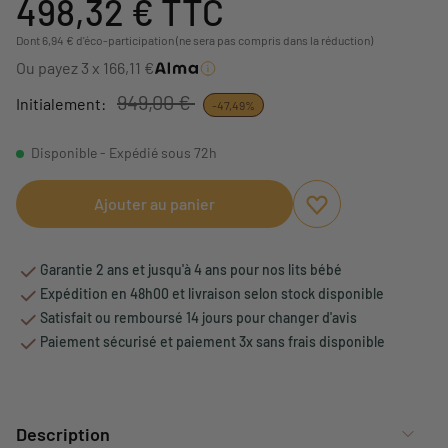
498,32 €
TTC
Dont 6,94 € d'éco-participation (ne sera pas compris dans la réduction)
Ou payez 3 x 166,11 €
949,00 €
Initialement:
-47,49%
Disponible - Expédié sous 72h
Ajouter au panier
Ajouter aux favori
Supprimer des fav
Garantie 2 ans et jusqu'à 4 ans pour nos lits bébé
Expédition en 48h00 et livraison selon stock disponible
Satisfait ou remboursé 14 jours pour changer d'avis
Paiement sécurisé et paiement 3x sans frais disponible
Description