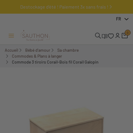
Destockage d'été ! Paiement 3x sans frais !
-47,49%
FR
0
Ouvrir/Fermer menu
Accueil
Bébé d'amour
Sa chambre
Commodes & Plans à langer
Commode 3 tiroirs Corail-Bois fil Corail Galopin