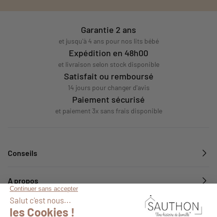
Garantie 2 ans
et jusqu'à 4 ans pour nos lits bébé
Expédition en 48h00
et livraison selon stock disponible
Satisfait ou remboursé
14 jours pour changer d'avis
Paiement sécurisé
et paiement 3x sans frais disponible
Conseils
A propos
Services