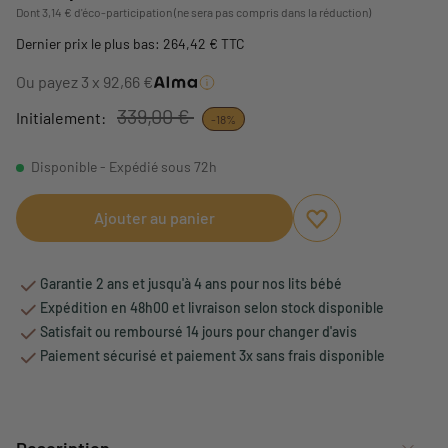
Dont 3,14 € d'éco-participation (ne sera pas compris dans la réduction)
Dernier prix le plus bas: 264,42 € TTC
Ou payez 3 x 92,66 €
339,00 €
Initialement:
-18%
Disponible - Expédié sous 72h
Ajouter au panier
Ajouter aux favori
Supprimer des fav
Garantie 2 ans et jusqu'à 4 ans pour nos lits bébé
Expédition en 48h00 et livraison selon stock disponible
Satisfait ou remboursé 14 jours pour changer d'avis
Paiement sécurisé et paiement 3x sans frais disponible