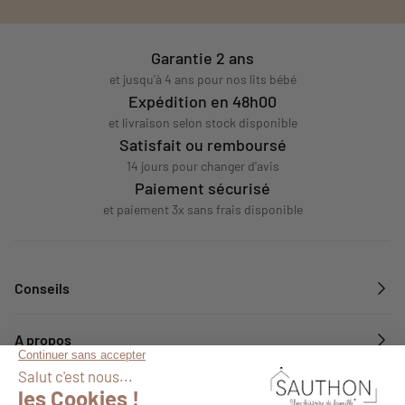
Garantie 2 ans
et jusqu'à 4 ans pour nos lits bébé
Expédition en 48h00
et livraison selon stock disponible
Satisfait ou remboursé
14 jours pour changer d'avis
Paiement sécurisé
et paiement 3x sans frais disponible
Conseils
A propos
Services