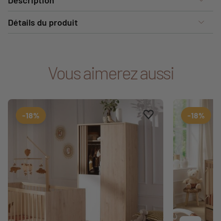
Description
Détails du produit
Vous aimerez aussi
Ajouter aux favoris
Supprimer des favori
-18%
-18%