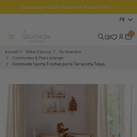
Destockage d'été ! Paiement 3x sans frais !
-18%
FR
0
Ouvrir/Fermer menu
Accueil
Bébé d'amour
Sa chambre
Commodes & Plans à langer
Commode 1 porte 3 niches porte Terracotta Tokyo