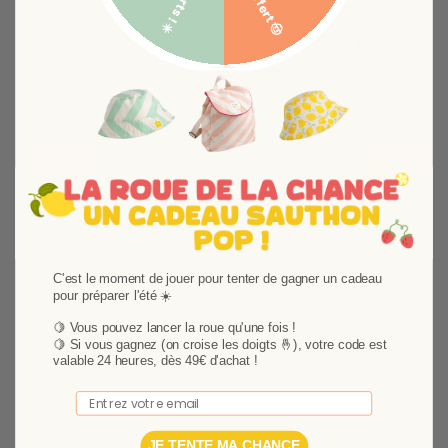
Je compose mon ensemble
Choisissez vos produits et composez votre ensemble
Ajouter aux favoris
Supprimer des favori
-15%
-18%
C'est le moment de jouer pour tenter de gagner un cadeau
pour préparer l'été ☀️
🍋 Vous pouvez lancer la roue qu'une fois !
🍋
Si vous gagnez (on croise les doigts 🤞), votre code est
valable 24 heures, dès 49€ d'achat !
Suivant
Email
JE TENTE MA CHANCE