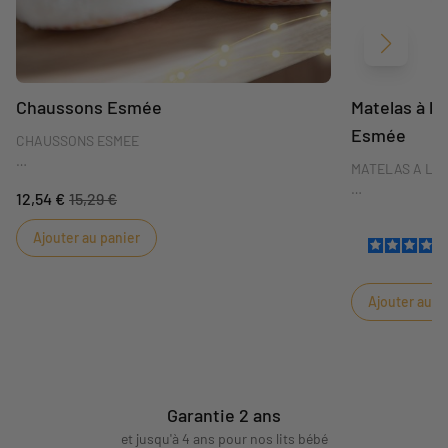
Suivant
Chaussons Esmée
Matelas à l
Esmée
CHAUSSONS ESMEE
MATELAS A LA
Avec les chaussons Esmée, bébé aura toujours les
12,54 €
15,29 €
pieds au chaud et pourra s'amuser avec les petites
Le matelas à la
oreilles de lapin.
une plus grande 
Ajouter au panier
moelleux, il pe
agréable lors du
éponge permets 
Ajouter au p
incidents.
Garantie 2 ans
et jusqu'à 4 ans pour nos lits bébé