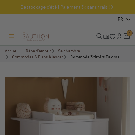
Destockage d'été ! Paiement 3x sans frais !
-22%
FR
0
Ouvrir/Fermer menu
Accueil
Bébé d'amour
Sa chambre
Commodes & Plans à langer
Commode 3 tiroirs Paloma