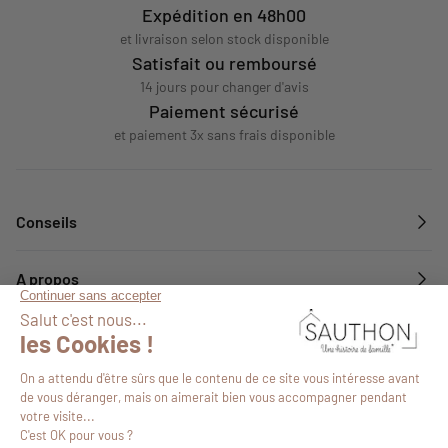
Expédition en 48h00
et livraison selon stock disponible
Satisfait ou remboursé
14 jours pour changer d'avis
Paiement sécurisé
et paiement 3x sans frais disponible
Conseils
A propos
Services
Suivez-nous