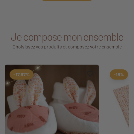
Je compose mon ensemble
Choisissez vos produits et composez votre ensemble
Ajouter aux favoris
Supprimer des favori
-17,97%
-18%