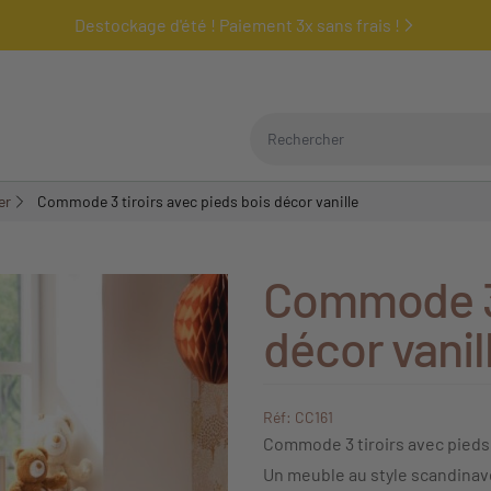
Destockage d'été ! Paiement 3x sans frais !
Rechercher
er
Commode 3 tiroirs avec pieds bois décor vanille
Commode 3 
décor vanil
Réf: CC161
Commode 3 tiroirs avec pieds 
Un meuble au style scandinave 