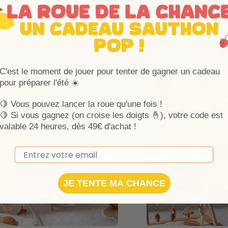
Vous aimerez auss
C'est le moment de jouer pour tenter de gagner un cadeau
pour préparer l'été ☀️
Ajouter aux favoris
Supprimer des favoris
🍋 Vous pouvez lancer la roue qu'une fois !
🍋
Si vous gagnez (on croise les doigts 🤞), votre code est
valable 24 heures, dès 49€ d'achat !
Email
JE TENTE MA CHANCE