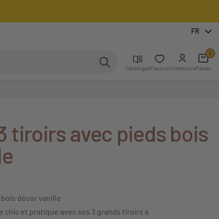
FR
0
Catalogue
Favoris
Connexion
Panier
tiroirs avec pieds bois
le
bois décor vanille
chic et pratique avec ses 3 grands tiroirs à