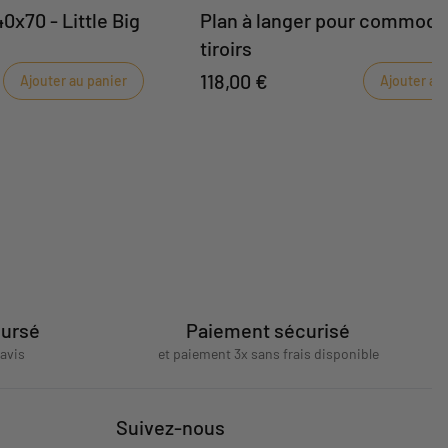
40x70 - Little Big
Plan à langer pour commode
tiroirs
118,00 €
Ajouter au panier
Ajouter au
oursé
Paiement sécurisé
'avis
et paiement 3x sans frais disponible
Suivez-nous