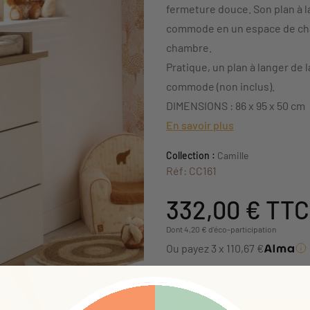
fermeture douce. Son plan à 
commode en un espace de chan
chambre.
Pratique, un plan à langer de 
commode (non inclus).
DIMENSIONS : 86 x 95 x 50 cm
En savoir plus
Collection :
Camille
Réf: CC161
332,00 €
TTC
Dont 4,20 € d'éco-participation
Ou payez 3 x 110,67 €
Disponible - Expédié sous 72h