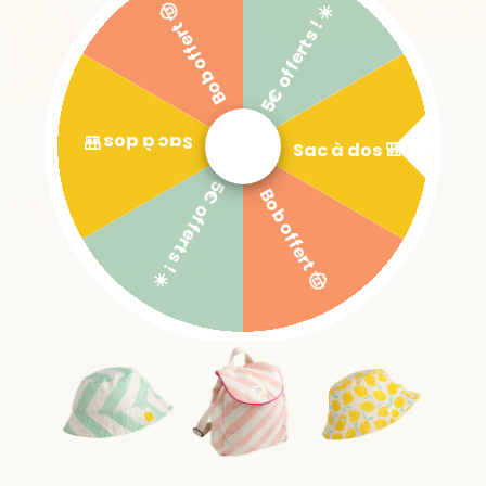
5€ offerts ! ☀️
Bob offert 🤠
Ajouter
Garantie 2 ans et jusqu'à 4 an
Expédition en 48h00 et livrai
Satisfait ou remboursé 14 jou
Sac à dos 🎒
Sac à dos 🎒
Paiement sécurisé et paiemen
5€ offerts ! ☀️
Bob offert 🤠