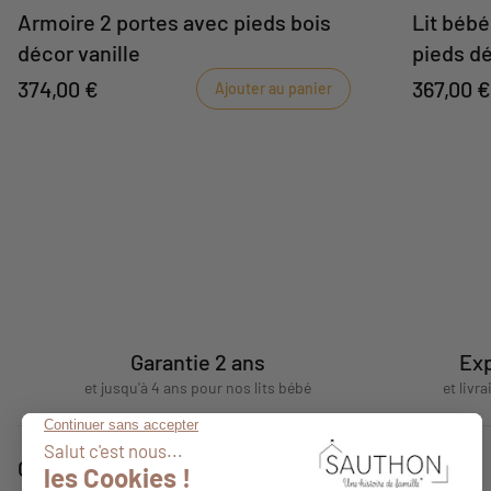
Armoire 2 portes avec pieds bois
Lit bébé
décor vanille
pieds dé
374,00 €
367,00 €
Ajouter au panier
Garantie 2 ans
Exp
et jusqu'à 4 ans pour nos lits bébé
et livr
Conseils
A propos