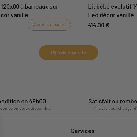
 120x60 à barreaux sur
Lit bébé évolutif 1
cor vanille
Bed décor vanille
414,00 €
Ajouter au panier
Plus de produits
édition en 48h00
Satisfait ou remb
aison selon stock disponible
14 jours pour changer d
Services