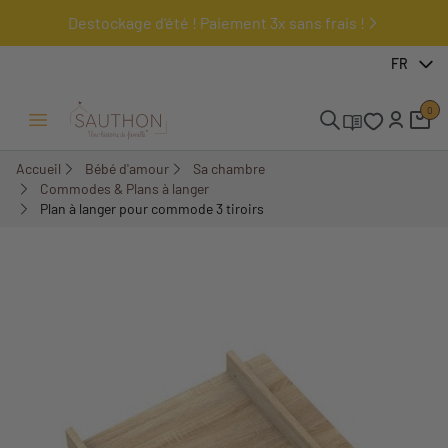
Destockage d'été ! Paiement 3x sans frais !
FR
0
Ouvrir/Fermer menu
Accueil
Bébé d'amour
Sa chambre
Commodes & Plans à langer
Plan à langer pour commode 3 tiroirs