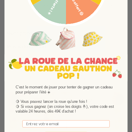
5€ offerts ! ☀️
Bob offert 🤠
Paiement sécurisé et paiement 3x sans frais disponible
Description
Détails du produit
Vous aimerez aussi
C'est le moment de jouer pour tenter de gagner un cadeau
pour préparer l'été ☀️
Ajouter aux favoris
Supprimer des favori
🍋 Vous pouvez lancer la roue qu'une fois !
🍋
Si vous gagnez (on croise les doigts 🤞), votre code est
valable 24 heures, dès 49€ d'achat !
Email