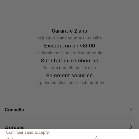
Garantie 2 ans
et jusqu'à 4 ans pour nos lits bébé
Expédition en 48h00
et livraison selon stock disponible
Satisfait ou remboursé
14 jours pour changer d'avis
Paiement sécurisé
et paiement 3x sans frais disponible
Conseils
A propos