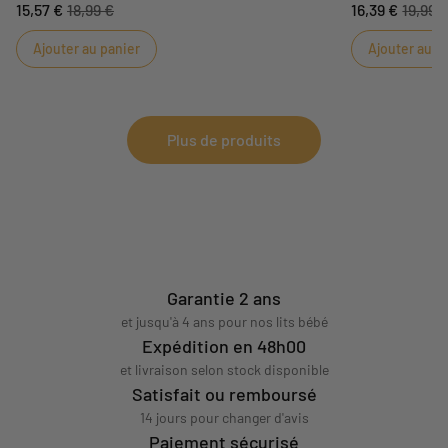
15,57 €
18,99 €
16,39 €
19,99 
heures de jeu pour bébé ! Le petit daim Sauthon
doux deviendra 
éveillera bébé grâce à sa matière douce. Son
daim en relief l
Ajouter au panier
Ajouter au p
anneau permet une prise en main facile pour bébé.
en partant aux 
Plus de produits
Garantie 2 ans
et jusqu'à 4 ans pour nos lits bébé
Expédition en 48h00
et livraison selon stock disponible
Satisfait ou remboursé
14 jours pour changer d'avis
Paiement sécurisé