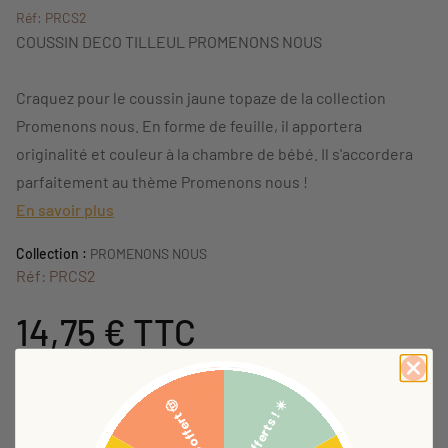
Réf: PRCS2
COUSSIN DECO TILLEUL PROMENONS NOUS
Craquez pour le coussin jaune topaze de la collection
Promenons nous. En forme de feuille, il apportera
originalité et couleur à la chambre de bébé. Il s'accordera
parfaitement au thème Promenons nous !
En savoir plus
Collection :
PROMENONS NOUS
Réf: PRCS2
14,75 €
TTC
Dont 0,36 € d'éco-participation (ne sera pas compris dans la réduction)
17,99 €
Initialement:
-18,01%
5€ offerts ! ☀️
Bob offert 🤠
Disponible - Expédié sous 72h