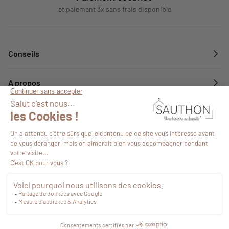
et paiement 3x sans frais disponible
Conseils
A propos
Services
Suivez-nous
14,75 €
TTC
Commander