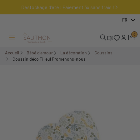
Destockage d'été ! Paiement 3x sans frais !
-18,01%
FR
0
Ouvrir/Fermer menu
Accueil
Bébé d'amour
La décoration
Coussins
Coussin déco Tilleul Promenons-nous