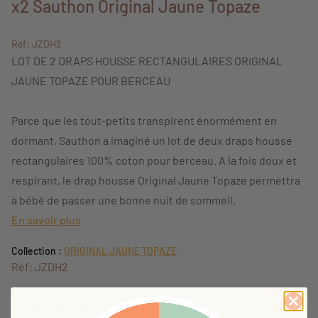
x2 Sauthon Original Jaune Topaze
Réf: JZDH2
LOT DE 2 DRAPS HOUSSE RECTANGULAIRES ORIGINAL
JAUNE TOPAZE POUR BERCEAU
Parce que les tout-petits transpirent énormément en
dormant, Sauthon a imaginé un lot de deux draps housse
rectangulaires 100% coton pour berceau. A la fois doux et
respirant, le drap housse Original Jaune Topaze permettra
à bébé de passer une bonne nuit de sommeil.
En savoir plus
Collection :
ORIGINAL JAUNE TOPAZE
Réf: JZDH2
28,34 €
TTC