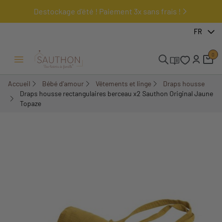
Destockage d'été ! Paiement 3x sans frais !
-10%
FR
0
Ouvrir/Fermer menu
Accueil
Bébé d'amour
Vêtements et linge
Draps housse
Draps housse rectangulaires berceau x2 Sauthon Original Jaune
Topaze