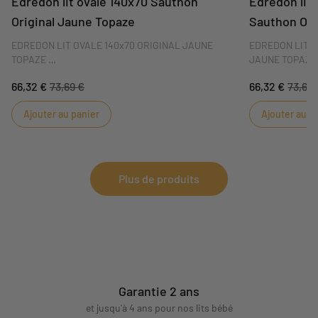
Edredon lit ovale 140x70 Sauthon
Edredon lit 
Original Jaune Topaze
Sauthon Ori
EDREDON LIT OVALE 140x70 ORIGINAL JAUNE
EDREDON LIT 
TOPAZE
JAUNE TOPAZ
66,32 €
73,69 €
66,32 €
73,69 
Pour parfaire la déco de la chambre de bébé, cet
Pour parfaire l
édredon Original Jaune Topaze s'adapte sur les lits
édredon Origina
Ajouter au panier
Ajouter au p
ovales 140x70 cm.
les lits 140x70 
Sauthon a imaginé un édredon raffiné et
Sauthon a imagi
confectionné dans une mousseline de coton d'une
confectionné d
grande douceur pour emmener votre enfant au
grande douceur
pays des rêves.
pays des rêves.
Plus de produits
Cet édredon s'adaptera parfaitement au lit
GALOPIN.
DIMENSIONS : 100 x 140 x 2 cm
Garantie 2 ans
et jusqu'à 4 ans pour nos lits bébé