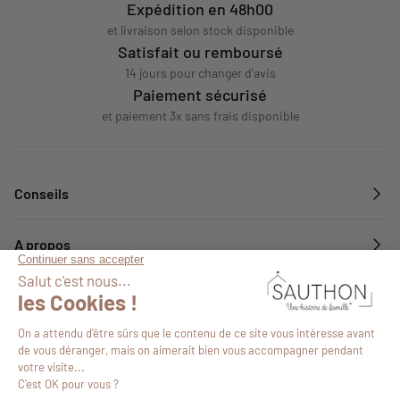
Expédition en 48h00
et livraison selon stock disponible
Satisfait ou remboursé
14 jours pour changer d'avis
Paiement sécurisé
et paiement 3x sans frais disponible
Conseils
A propos
Services
Suivez-nous