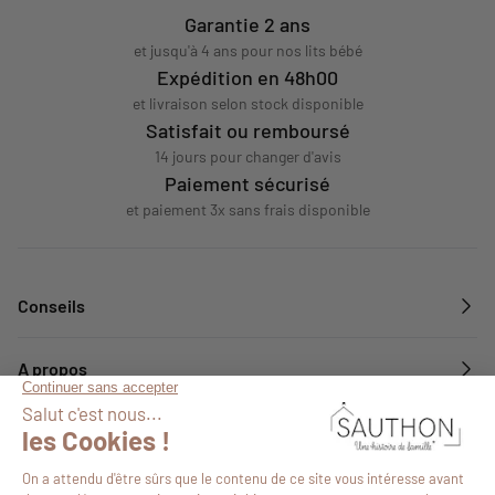
Garantie 2 ans
et jusqu'à 4 ans pour nos lits bébé
Expédition en 48h00
et livraison selon stock disponible
Satisfait ou remboursé
14 jours pour changer d'avis
Paiement sécurisé
et paiement 3x sans frais disponible
Conseils
A propos
Services
Suivez-nous