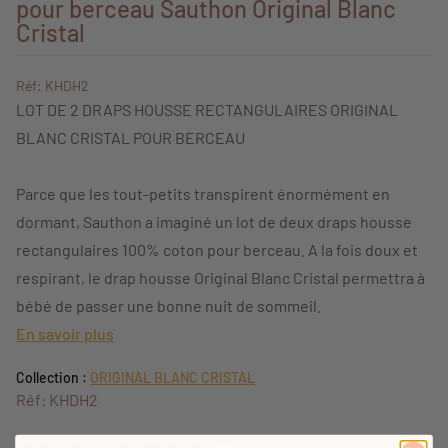
pour berceau Sauthon Original Blanc
Cristal
Réf: KHDH2
LOT DE 2 DRAPS HOUSSE RECTANGULAIRES ORIGINAL
BLANC CRISTAL POUR BERCEAU
Parce que les tout-petits transpirent énormément en
dormant, Sauthon a imaginé un lot de deux draps housse
rectangulaires 100% coton pour berceau. A la fois doux et
respirant, le drap housse Original Blanc Cristal permettra à
bébé de passer une bonne nuit de sommeil.
En savoir plus
Collection :
ORIGINAL BLANC CRISTAL
Réf: KHDH2