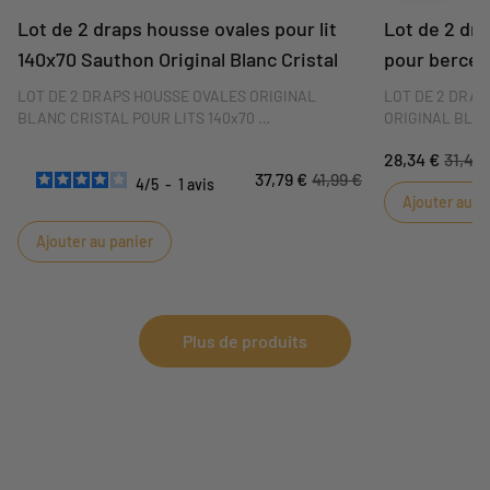
Lot de 2 draps housse ovales pour lit
Lot de 2 dr
140x70 Sauthon Original Blanc Cristal
pour bercea
Cristal
LOT DE 2 DRAPS HOUSSE OVALES ORIGINAL
LOT DE 2 DRA
BLANC CRISTAL POUR LITS 140x70
ORIGINAL BLA
28,34 €
31,49 
Parce que les tout-petits transpirent énormément
Parce que les t
37,79 €
41,99 €
en dormant, Sauthon a imaginé un lot de deux
en dormant, Sau
4
/
5
-
1
avis
Ajouter au p
draps housse ovales 100% coton. A la fois doux et
draps housse r
respirant, le drap housse Original Blanc Cristal
berceau. A la fo
Ajouter au panier
permettra à bébé de passer une bonne nuit de
Original Blanc 
sommeil.
une bonne nuit
Plus de produits