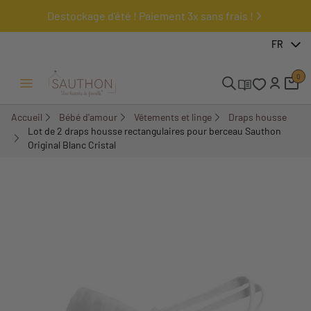
Destockage d'été ! Paiement 3x sans frais !
-10%
FR
0
Ouvrir/Fermer menu
Accueil
Bébé d'amour
Vêtements et linge
Draps housse
Lot de 2 draps housse rectangulaires pour berceau Sauthon
Original Blanc Cristal