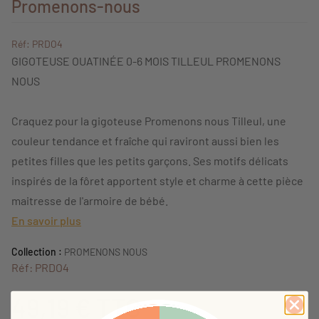
Promenons-nous
Réf: PRDO4
GIGOTEUSE OUATINÉE 0-6 MOIS TILLEUL PROMENONS
NOUS
Craquez pour la gigoteuse Promenons nous Tilleul, une
couleur tendance et fraîche qui raviront aussi bien les
petites filles que les petits garçons. Ses motifs délicats
inspirés de la fôret apportent style et charme à cette pièce
maitresse de l'armoire de bébé.
En savoir plus
Collection :
PROMENONS NOUS
Réf: PRDO4
49,19 €
TTC