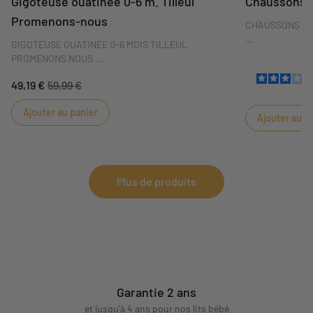
Gigoteuse ouatinée 0-6 m. Tilleul
Chaussons 
Promenons-nous
CHAUSSONS 0-
GIGOTEUSE OUATINÉE 0-6 MOIS TILLEUL
Bébé aura toujo
PROMENONS NOUS
s'amuser avec le
cerf. Les chau
49,19 €
59,99 €
Craquez pour la gigoteuse Promenons nous Tilleul,
parfaitement a
une couleur tendance et fraîche qui raviront aussi
Taille unique 0
Ajouter au panier
bien les petites filles que les petits garçons. Ses
Ajouter au p
motifs délicats inspirés de la fôret apportent style
et charme à cette pièce maitresse de l'armoire de
bébé.
Plus de produits
Garantie 2 ans
et jusqu'à 4 ans pour nos lits bébé