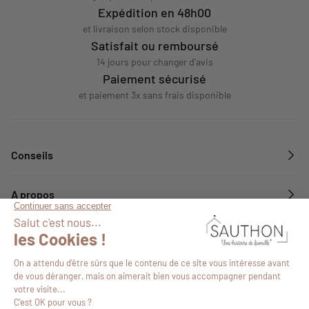
Expédition en 48h00
et livraison selon stock disponible
Satisfait ou remboursé
14 jours pour changer d'avis
Paiement sécurisé
et paiement 3x sans frais disponible
Conseils
A propos
Services
Suivez-nous