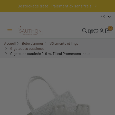
Destockage d'été ! Paiement 3x sans frais !
-18%
FR
0
Ouvrir/Fermer menu
Accueil
Bébé d'amour
Vêtements et linge
Gigoteuses ouatinées
Gigoteuse ouatinée 0-6 m. Tilleul Promenons-nous