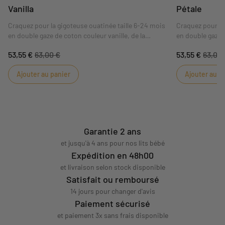
Vanilla
Pétale
Craquez pour la gigoteuse ouatinée taille 6-24 mois
Craquez pour la
en double gaze de coton couleur vanille, de la
en double gaze d
collection Les Unis. Une couleur douce et
Les Unis. Une c
53,55 €
63,00 €
53,55 €
63,00
lumineuse qui apporta style et charme à cette pièce
apporta style e
maitresse de l'armoire de bébé.
l'armoire de béb
Ajouter au panier
Ajouter au p
Garantie 2 ans
et jusqu'à 4 ans pour nos lits bébé
Expédition en 48h00
et livraison selon stock disponible
Satisfait ou remboursé
14 jours pour changer d'avis
Paiement sécurisé
et paiement 3x sans frais disponible