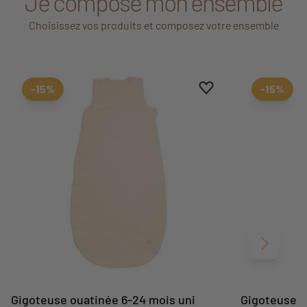
Je compose mon ensemble
Choisissez vos produits et composez votre ensemble
Ajouter aux favoris
Supprimer des favori
-15%
-15%
Suivant
Gigoteuse ouatinée 6-24 mois uni
Gigoteuse o