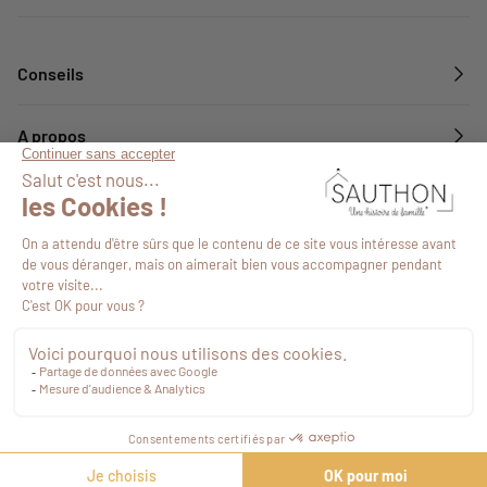
Conseils
A propos
Services
Suivez-nous
53,55 €
TTC
Commander
©2026
-
Plan de site
-
Agence web Novius