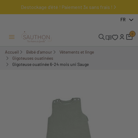
Destockage d'été ! Paiement 3x sans frais !
-15%
FR
0
Ouvrir/Fermer menu
Accueil
Bébé d'amour
Vêtements et linge
Gigoteuses ouatinées
Gigoteuse ouatinée 6-24 mois uni Sauge