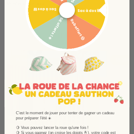
Détails du produit
Sac à dos 🎒
Sac à dos 🎒
5€ offerts ! ☀️
Bob offert 🤠
Vous aimerez aussi
Ajouter aux favoris
Supprimer des favori
-14,98%
-15,01%
C'est le moment de jouer pour tenter de gagner un cadeau
pour préparer l'été ☀️
🍋 Vous pouvez lancer la roue qu'une fois !
Suivant
🍋
Si vous gagnez (on croise les doigts 🤞), votre code est