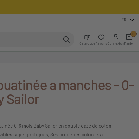
FR
0
Catalogue
Favoris
Connexion
Panier
ouatinée a manches - 0-
 Sailor
tinée 0-6 mois Baby Sailor en double gaze de coton,
bles super pratiques. Ses broderies colorées et