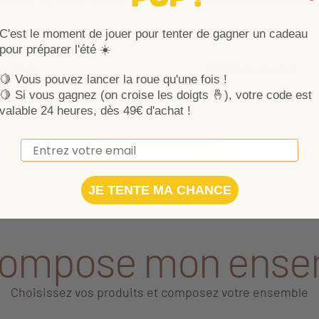
aby Sailor est utilisable dès la
L'
Arche d'éveil Baby Sailo
C'est le moment de jouer pour tenter de gagner un cadeau
ec ses multiples jouets et activités.
de nouvelles sensations t
pour préparer l'été ☀️
agnera bébé partout dans la
pour stimuler l'éveil, il fav
u au parc. Avec ses couleurs bord de
manipulation et la motricit
4,30 €
53,72 €
63,20 €
Ajouter au panier
🍋 Vous pouvez lancer la roue qu'une fois !
matières toutes douces, elle sera
proposées. La collection 
r l'éveil de l'enfant. Couleurs chic,
créer un univers cohérent
🍋
Si vous gagnez (on croise les doigts 🤞), votre code est
e parfait !
de bébé.
valable 24 heures, dès 49€ d'achat !
Email
Plus de produits
JE TENTE MA CHANCE
compose mon ense
Choisissez vos produits et composez votre ensemble