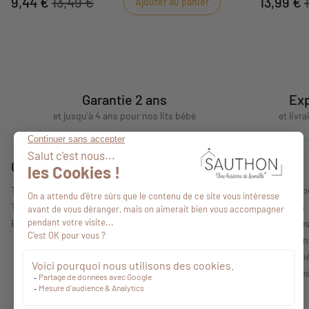
9,44 €
13,49 €
13,99 €
Ajouter au panier
adaptée aux bébés.
Garantie 2 ans
Exp
et jusqu'à 4 ans pour nos lits bébé
et livr
Conseils
A propos
Tous nos conseils
Qui sommes-no
Trouver un point de vente
Nos collections
Espace professionnel
Mentions légale
Politique de con
Conditions Géné
Caractéristique