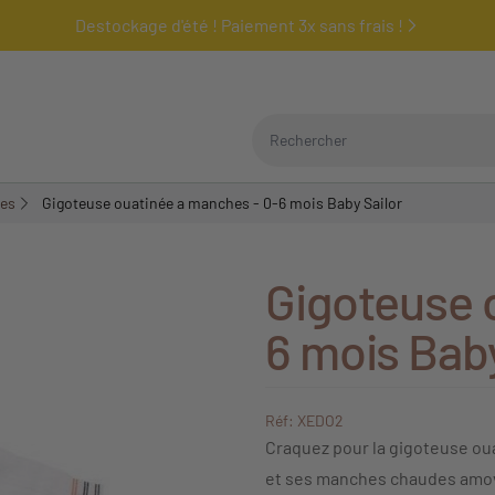
Destockage d'été ! Paiement 3x sans frais !
Rechercher
ées
Gigoteuse ouatinée a manches - 0-6 mois Baby Sailor
Gigoteuse 
6 mois Baby
Réf: XEDO2
Craquez pour la gigoteuse oua
et ses manches chaudes amovi