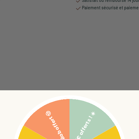
Satisfait ou remboursé 14 jou
Paiement sécurisé et paiemen
5€ offerts ! ☀️
Bob offert 🤠