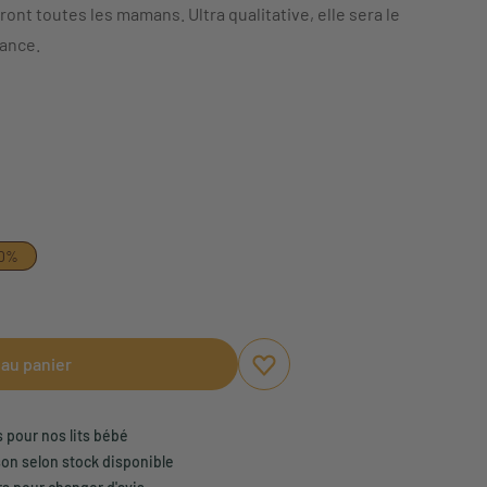
nt toutes les mamans. Ultra qualitative, elle sera le
sance.
30%
 au panier
Ajouter aux favoris
Supprimer des favoris
s pour nos lits bébé
son selon stock disponible