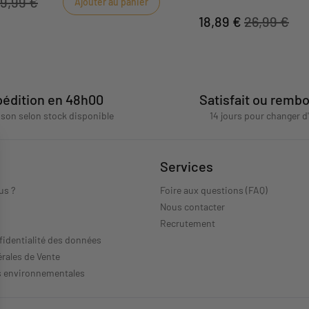
19,99 €
Ajouter au panier
velours et ouverture sur le
confort et la chaleur des 
18,89 €
26,99 €
Esmee taille 1 mois vous s
rayures légères dans le sty
couleurs bord de mer.
édition en 48h00
Satisfait ou remb
aison selon stock disponible
14 jours pour changer d
Services
us ?
Foire aux questions (FAQ)
Nous contacter
s
Recrutement
fidentialité des données
rales de Vente
s environnementales