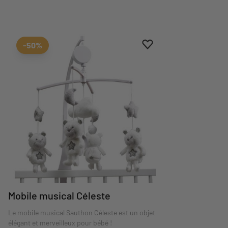
Ajouter aux favoris
Supprimer des favoris
-50%
Mobile musical Céleste
Le mobile musical Sauthon Céleste est un objet
élégant et merveilleux pour bébé !