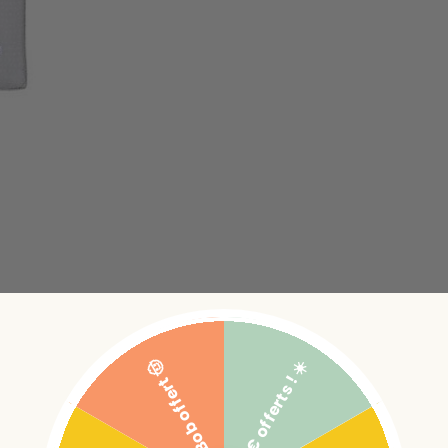
5€ offerts ! ☀️
Bob offert 🤠