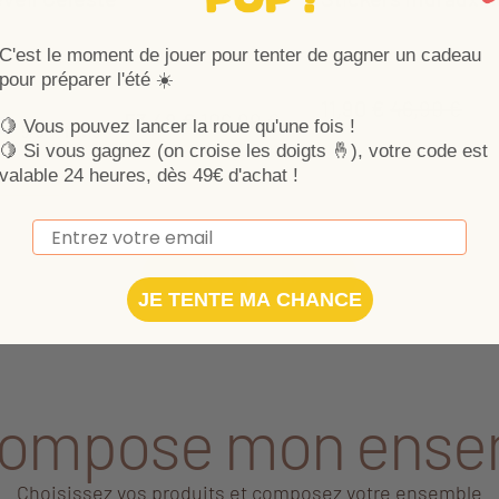
es activités sensorielles permettent
Pour faire de la chambre
C'est le moment de jouer pour tenter de gagner un cadeau
écouvrir le monde en s'amusant !
unique, pensez aux stick
pour préparer l'été ☀️
Céleste.
11,90 €
46,90 €
53,48 €
106,99 €
🍋 Vous pouvez lancer la roue qu'une fois !
5
/
5
-
1
avis
🍋
Si vous gagnez (on croise les doigts 🤞), votre code est
au panier
valable 24 heures, dès 49€ d'achat !
Email
Plus de produits
JE TENTE MA CHANCE
compose mon ense
Choisissez vos produits et composez votre ensemble