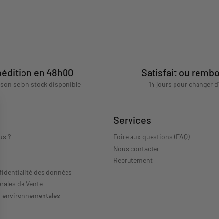
édition en 48h00
Satisfait ou remb
aison selon stock disponible
14 jours pour changer d
Services
us ?
Foire aux questions (FAQ)
Nous contacter
s
Recrutement
fidentialité des données
rales de Vente
s environnementales