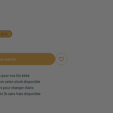
3,54%
 au panier
Ajouter aux favoris
Supprimer des favoris
s pour nos lits bébé
son selon stock disponible
rs pour changer d'avis
t 3x sans frais disponible