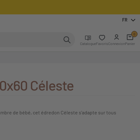
FR
0
Catalogue
Favoris
Connexion
Panier
0x60 Céleste
hambre de bébé, cet édredon Céleste s'adapte sur tous