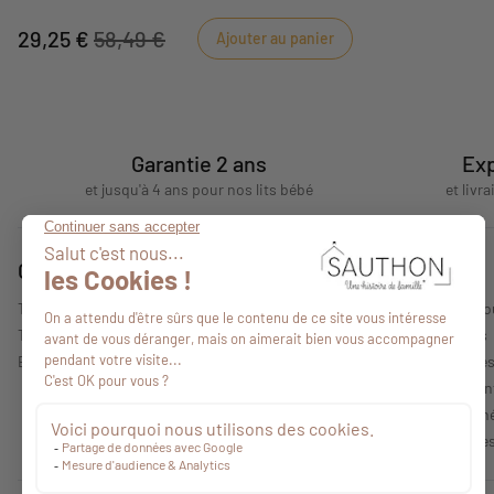
29,25 €
58,49 €
Ajouter au panier
Garantie 2 ans
Exp
et jusqu'à 4 ans pour nos lits bébé
et livr
Conseils
A propos
Tous nos conseils
Qui sommes-no
Trouver un point de vente
Nos collections
Espace professionnel
Mentions légale
Politique de con
Conditions Géné
Caractéristique