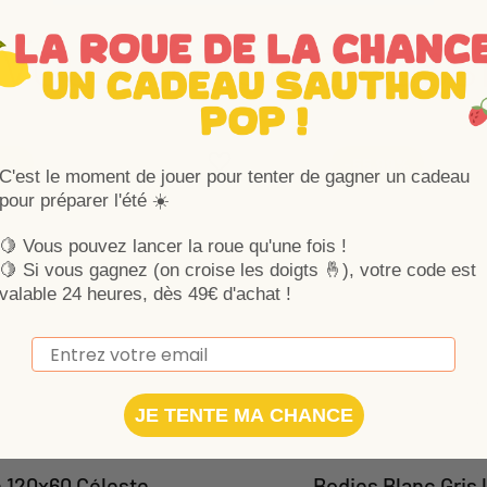
Vous aimerez auss
Ajouter aux favoris
Supprimer des favoris
54%
-55,99%
C'est le moment de jouer pour tenter de gagner un cadeau
pour préparer l'été ☀️
🍋 Vous pouvez lancer la roue qu'une fois !
🍋
Si vous gagnez (on croise les doigts 🤞), votre code est
valable 24 heures, dès 49€ d'achat !
Email
JE TENTE MA CHANCE
 120x60 Céleste
Bodies Blanc Gris 