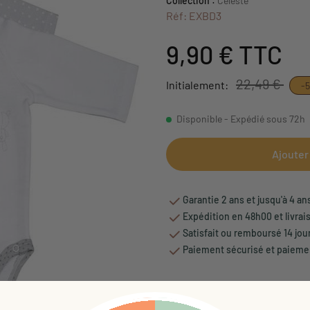
Collection :
Celeste
Réf: EXBD3
9,90 €
TTC
22,49 €
Initialement:
-
Disponible - Expédié sous 72h
Ajouter
Garantie 2 ans et jusqu'à 4 an
Expédition en 48h00 et livrai
Satisfait ou remboursé 14 jou
Paiement sécurisé et paiemen