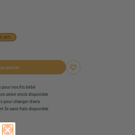
55,99%
 au panier
Ajouter aux favoris
Supprimer des favoris
s pour nos lits bébé
son selon stock disponible
rs pour changer d'avis
t 3x sans frais disponible