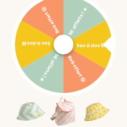
5€ offerts ! ☀️
Bob offert 🤠
Sac à dos 🎒
Sac à dos 🎒
5€ offerts ! ☀️
Bob offert 🤠