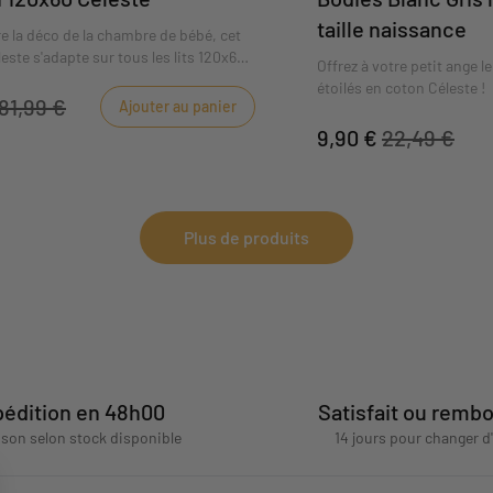
taille naissance
re la déco de la chambre de bébé, cet
este s'adapte sur tous les lits 120x60
Offrez à votre petit ange l
étoilés en coton Céleste !
81,99 €
Ajouter au panier
9,90 €
22,49 €
Plus de produits
édition en 48h00
Satisfait ou remb
aison selon stock disponible
14 jours pour changer d