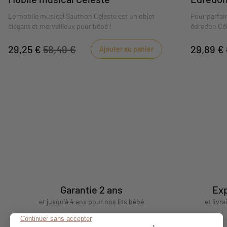
Le mobile musical Sauthon Céleste est un objet
Pour parfai
élégant et merveilleux pour bébé !
édredon Cél
cm.
29,25 €
58,49 €
29,89 €
Ajouter au panier
Garantie 2 ans
Exp
et jusqu'à 4 ans pour nos lits bébé
et livr