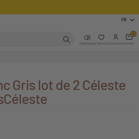
FR
0
Catalogue
Favoris
Connexion
Panier
c Gris lot de 2 Céleste
isCéleste