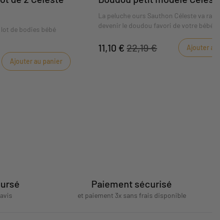
La peluche ours Sauthon Céleste va rap
devenir le doudou favori de votre bébé.
e lot de bodies bébé
11,10 €
22,19 €
Ajouter au
Ajouter au panier
oursé
Paiement sécurisé
'avis
et paiement 3x sans frais disponible