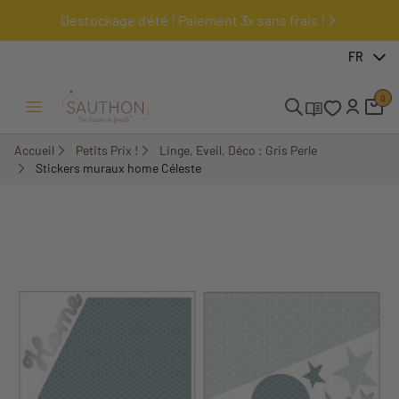
Destockage d'été ! Paiement 3x sans frais !
-74,63%
FR
0
Ouvrir/Fermer menu
Accueil
Petits Prix !
Linge, Eveil, Déco : Gris Perle
Stickers muraux home Céleste