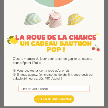
Suivant
Pyjama velours Blanc-ours Céleste
Bodies Blanc
C'est le moment de jouer pour tenter de gagner un cadeau
pour préparer l'été ☀️
taille 3 mois
naissance
14,90 €
30,79 €
🍋 Vous pouvez lancer la roue qu'une fois !
Offrez à votre p
🍋
Si vous gagnez (on croise les doigts 🤞), votre code est
étoilés en coton
valable 24 heures, dès 49€ d'achat !
Ajouter au panier
9,90 €
22,49 
Email
Ajouter au p
JE TENTE MA CHANCE