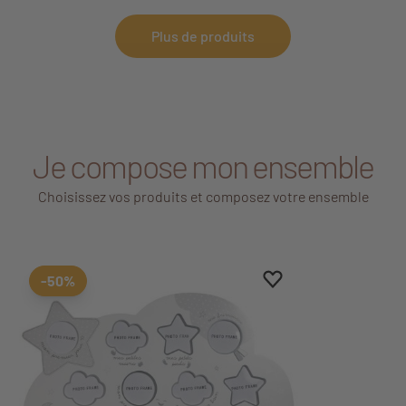
Plus de produits
Je compose mon ensemble
Choisissez vos produits et composez votre ensemble
Ajouter aux favoris
Supprimer des favori
-50%