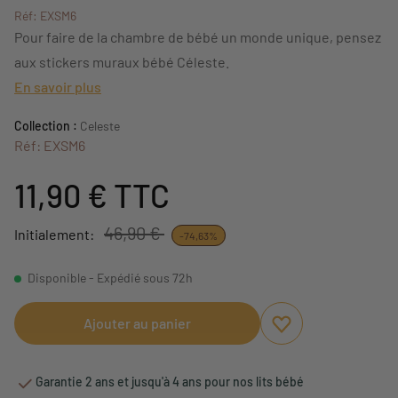
Réf: EXSM6
Pour faire de la chambre de bébé un monde unique, pensez
aux stickers muraux bébé Céleste.
En savoir plus
Collection :
Celeste
Réf: EXSM6
11,90 €
TTC
46,90 €
Initialement:
-74,63%
Disponible - Expédié sous 72h
Ajouter au panier
Ajouter aux favori
Supprimer des fav
Garantie 2 ans et jusqu'à 4 ans pour nos lits bébé