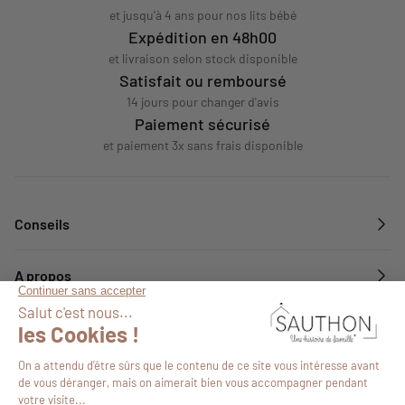
et jusqu'à 4 ans pour nos lits bébé
Expédition en 48h00
et livraison selon stock disponible
Satisfait ou remboursé
14 jours pour changer d'avis
Paiement sécurisé
et paiement 3x sans frais disponible
Conseils
A propos
Services
Suivez-nous