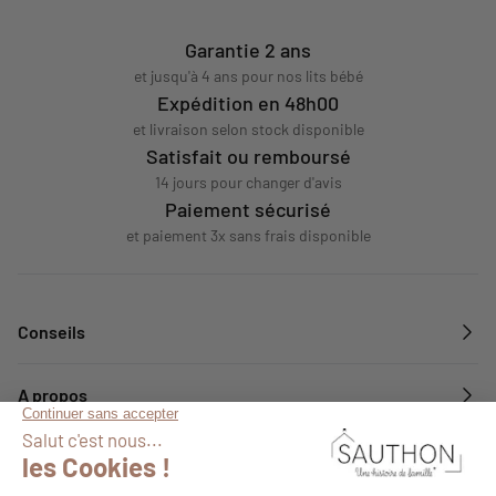
Garantie 2 ans
et jusqu'à 4 ans pour nos lits bébé
Expédition en 48h00
et livraison selon stock disponible
Satisfait ou remboursé
14 jours pour changer d'avis
Paiement sécurisé
et paiement 3x sans frais disponible
Conseils
A propos
Services