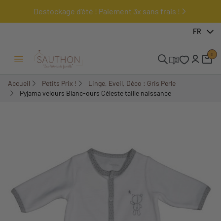
Destockage d'été ! Paiement 3x sans frais !
-51,61%
FR
0
Ouvrir/Fermer menu
Accueil
Petits Prix !
Linge, Eveil, Déco : Gris Perle
Pyjama velours Blanc-ours Céleste taille naissance