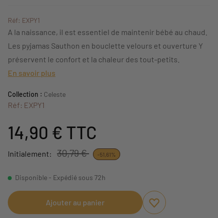
Réf: EXPY1
A la naissance, il est essentiel de maintenir bébé au chaud.
Les pyjamas Sauthon en bouclette velours et ouverture Y
préservent le confort et la chaleur des tout-petits.
En savoir plus
Collection :
Celeste
Réf: EXPY1
14,90 €
TTC
30,79 €
Initialement:
-51,61%
Disponible - Expédié sous 72h
Ajouter au panier
Ajouter aux favori
Supprimer des fav