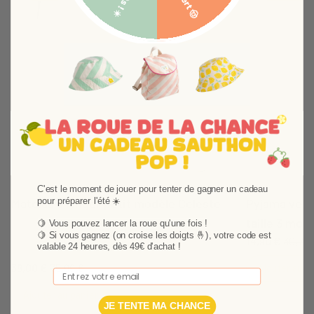
Suivant
C'est le moment de jouer pour tenter de gagner un cadeau
Matelas à langer petit modèle Céleste
Pyjama velo
pour préparer l'été ☀️
taille 3 mois
🍋 Vous pouvez lancer la roue qu'une fois !
Matelas à langer petit modèle Céleste : le confort de
🍋
Si vous gagnez (on croise les doigts 🤞), votre code est
14,90 €
30,79 
bébé en toute quiétude.
valable 24 heures, dès 49€ d'achat !
38,00 €
75,99 €
Ajouter au p
Email
Ajouter au panier
JE TENTE MA CHANCE