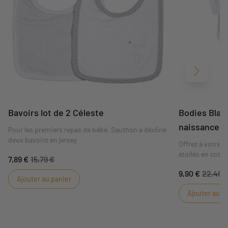
Suivant
Bavoirs lot de 2 Céleste
Bodies Blanc
naissance
Pour les premiers repas de bébé, Sauthon a décliné
deux bavoirs en jersey
Offrez à votre p
étoilés en coton
7,89 €
15,79 €
9,90 €
22,49 
Ajouter au panier
Ajouter au p