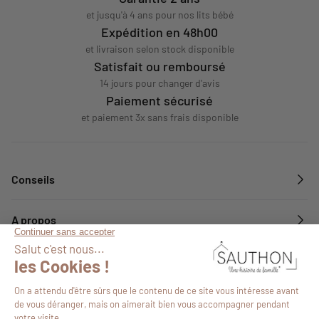
et jusqu'à 4 ans pour nos lits bébé
Expédition en 48h00
et livraison selon stock disponible
Satisfait ou remboursé
14 jours pour changer d'avis
Paiement sécurisé
et paiement 3x sans frais disponible
Conseils
A propos
Services
Suivez-nous