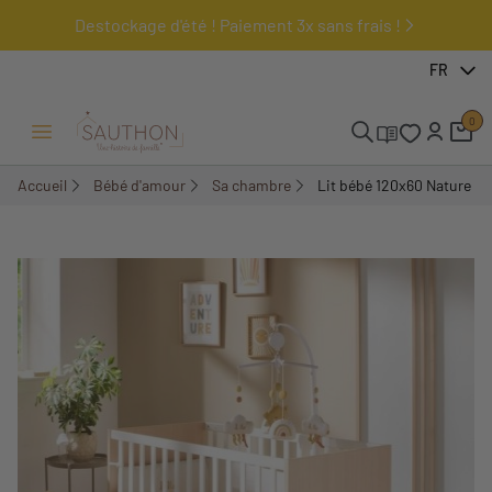
Destockage d'été ! Paiement 3x sans frais !
-23,37%
FR
0
Ouvrir/Fermer menu
Accueil
Bébé d'amour
Sa chambre
Lit bébé 120x60 Nature