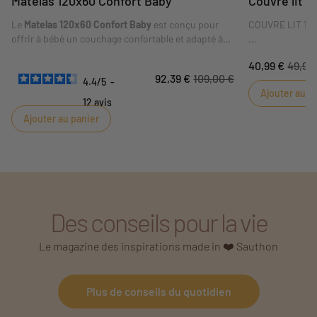
Matelas 120x60 Confort Baby
Couvre lit 1
Le
Matelas 120x60 Confort Baby
est conçu pour
COUVRE LIT 120
offrir à bébé un couchage confortable et adapté à
son lit. Son format
120 x 60 cm
correspond aux
Idéal pour parfa
40,99 €
49,99
dimensions indiquées sur la fiche. Sa composition
bébé, ce couvre
92,39 €
109,00 €
et ses conseils d'utilisation sont détaillés dans les
apportera style 
4.4
/
5
-
Ajouter au p
caractéristiques ci-dessous.
est adaptable au
12
avis
Ajouter au panier
Des conseils pour la vie
Le magazine des inspirations made in ❤️ Sauthon
Plus de conseils du quotidien