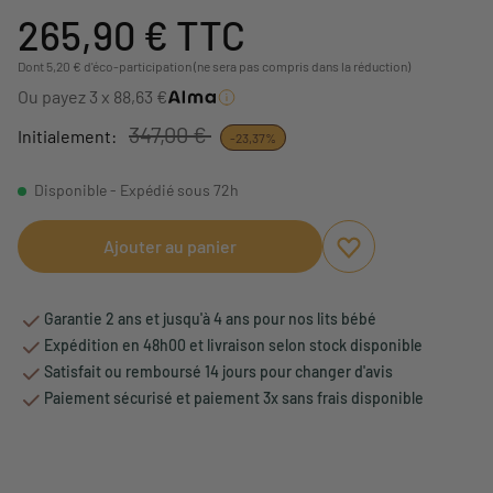
265,90 €
TTC
Dont 5,20 € d'éco-participation (ne sera pas compris dans la réduction)
Ou payez 3 x 88,63 €
347,00 €
Initialement:
-23,37%
Disponible - Expédié sous 72h
Ajouter au panier
Ajouter aux favori
Supprimer des fav
Garantie 2 ans et jusqu'à 4 ans pour nos lits bébé
Expédition en 48h00 et livraison selon stock disponible
Satisfait ou remboursé 14 jours pour changer d'avis
Paiement sécurisé et paiement 3x sans frais disponible