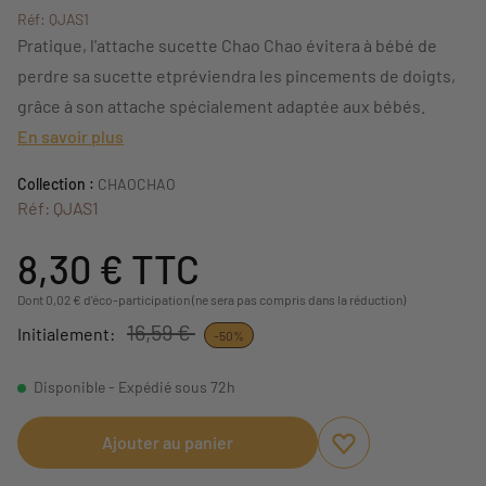
Réf: QJAS1
Pratique, l'attache sucette Chao Chao évitera à bébé de
perdre sa sucette etpréviendra les pincements de doigts,
grâce à son attache spécialement adaptée aux bébés.
En savoir plus
Collection :
CHAOCHAO
Réf: QJAS1
8,30 €
TTC
Dont 0,02 € d'éco-participation (ne sera pas compris dans la réduction)
16,59 €
Initialement:
-50%
Disponible - Expédié sous 72h
Ajouter au panier
Ajouter aux favori
Supprimer des fav