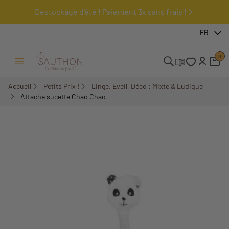
Destockage d'été ! Paiement 3x sans frais !
-50%
FR
0
Ouvrir/Fermer menu
Accueil
Petits Prix !
Linge, Eveil, Déco : Mixte & Ludique
Attache sucette Chao Chao