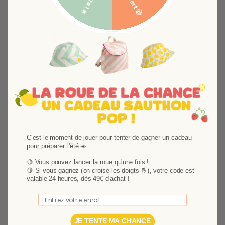
Suivant
C'est le moment de jouer pour tenter de gagner un cadeau
Rideau Chao Chao
Panier de 
pour préparer l'été ☀️
Le rideau Chao Chao est décoré de lunes et
A la fois décorat
🍋 Vous pouvez lancer la roue qu'une fois !
d'étoiles, il voilera délicatement la lumière grâce à
rangement ou sa
🍋
Si vous gagnez (on croise les doigts 🤞), votre code est
son tissu en voilage.
pour ranger jou
valable 24 heures, dès 49€ d'achat !
26,50 €
52,99 €
13,74 €
27,49 
graphique s'as
Email
décorées du th
Ajouter au panier
Ajouter au p
JE TENTE MA CHANCE