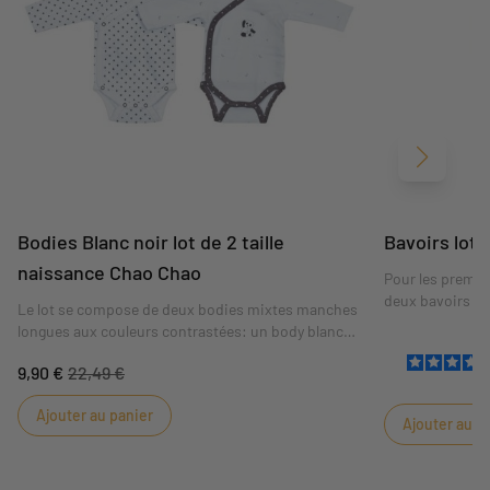
Suivant
Bodies Blanc noir lot de 2 taille
Bavoirs lot
naissance Chao Chao
Pour les premie
deux bavoirs en 
Le lot se compose de deux bodies mixtes manches
avec biais blanc
longues aux couleurs contrastées: un body blanc
constraté gris 
avec colletage contrasté gris foncé et un body en
faisant coucou 
9,90 €
22,49 €
imprimé all-over graphique noir et blanc.
Ajouter au panier
Ajouter au p