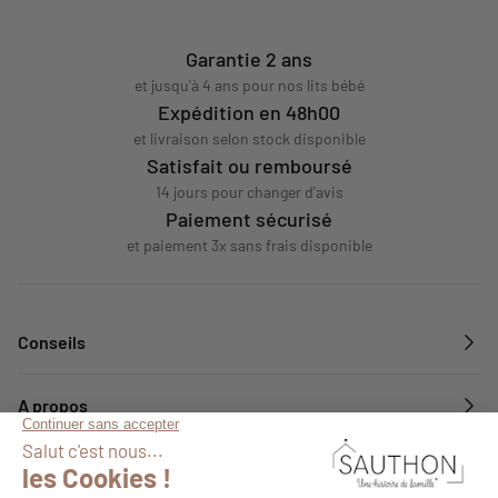
Garantie 2 ans
et jusqu'à 4 ans pour nos lits bébé
Expédition en 48h00
et livraison selon stock disponible
Satisfait ou remboursé
14 jours pour changer d'avis
Paiement sécurisé
et paiement 3x sans frais disponible
Conseils
A propos
Services