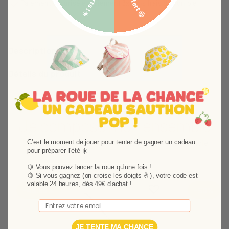
Paiement sécurisé et paiement 3x sans frais disponible
Description
Détails du produit
Je compose mon ensemble
Choisissez vos produits et composez votre ensemble
C'est le moment de jouer pour tenter de gagner un cadeau
pour préparer l'été ☀️
🍋 Vous pouvez lancer la roue qu'une fois !
🍋
Si vous gagnez (on croise les doigts 🤞), votre code est
valable 24 heures, dès 49€ d'achat !
Ajouter aux favoris
Supprimer des favori
-49,99%
-50%
Email
JE TENTE MA CHANCE