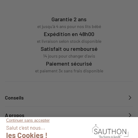
Garantie 2 ans
et jusqu'à 4 ans pour nos lits bébé
Expédition en 48h00
et livraison selon stock disponible
Satisfait ou remboursé
14 jours pour changer d'avis
Paiement sécurisé
et paiement 3x sans frais disponible
Conseils
A propos
Services