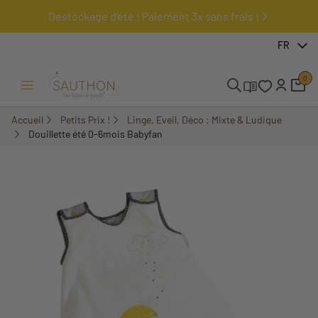
Destockage d'été ! Paiement 3x sans frais !
-60%
FR
0
Ouvrir/Fermer menu
Accueil
Petits Prix !
Linge, Eveil, Déco : Mixte & Ludique
Douillette été 0-6mois Babyfan