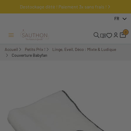
Destockage d'été ! Paiement 3x sans frais !
-49,99%
FR
0
Ouvrir/Fermer menu
Accueil
Petits Prix !
Linge, Eveil, Déco : Mixte & Ludique
Couverture Babyfan