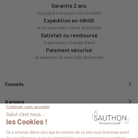
Garantie 2 ans
et jusqu'à 4 ans pour nos lits bébé
Expédition en 48h00
et livraison selon stock disponible
Satisfait ou remboursé
14 jours pour changer d'avis
Paiement sécurisé
et paiement 3x sans frais disponible
Conseils
A propos
Services
Suivez-nous