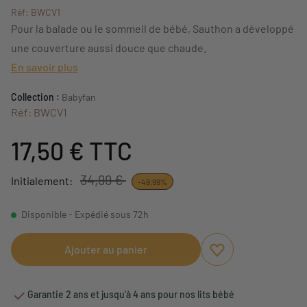
Réf: BWCV1
Pour la balade ou le sommeil de bébé, Sauthon a développé
une couverture aussi douce que chaude.
En savoir plus
Collection :
Babyfan
Réf: BWCV1
17,50 €
TTC
34,99 €
Initialement:
-49,99%
Disponible - Expédié sous 72h
Ajouter au panier
Ajouter aux favori
Supprimer des fav
Garantie 2 ans et jusqu'à 4 ans pour nos lits bébé