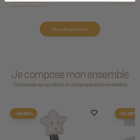
Ajouter au panier
Plus de produits
Je compose mon ensemble
Choisissez vos produits et composez votre ensemble
Ajouter aux favoris
Supprimer des favori
-49,98%
-55,99%