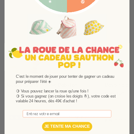
Suivant
C'est le moment de jouer pour tenter de gagner un cadeau
pour préparer l'été ☀️
Doudou grand modèle Babyfan
Bavoir plast
🍋 Vous pouvez lancer la roue qu'une fois !
Babyfan
Emmenez partout Babyfan avec vous ! Une famille
🍋
Si vous gagnez (on croise les doigts 🤞), votre code est
de doudous déclinées en 3 tailles: une bébé
valable 24 heures, dès 49€ d'achat !
Le bavoir plasti
facétieux avec son ?il rieur, séduira petits et
pour ses repas d
grands.
Email
rapidement à l'a
14,60 €
29,19 €
5
/
5
-
2
avis
6,65 €
13,30 €
d'un bouton pre
JE TENTE MA CHANCE
Ajouter au p