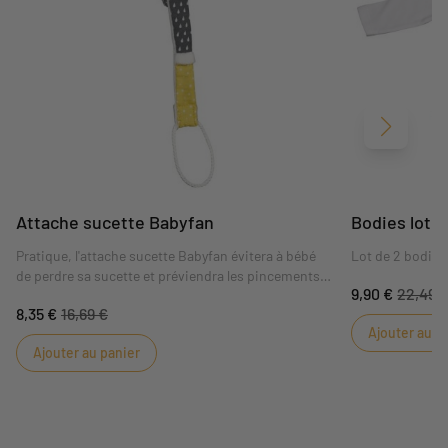
Suivant
Attache sucette Babyfan
Bodies lot d
Pratique, l'attache sucette Babyfan évitera à bébé
Lot de 2 bodies
de perdre sa sucette et préviendra les pincements
9,90 €
22,49 
de doigts, grâce à son attache spécialement
8,35 €
16,69 €
adaptée aux bébés.
Ajouter au p
Ajouter au panier