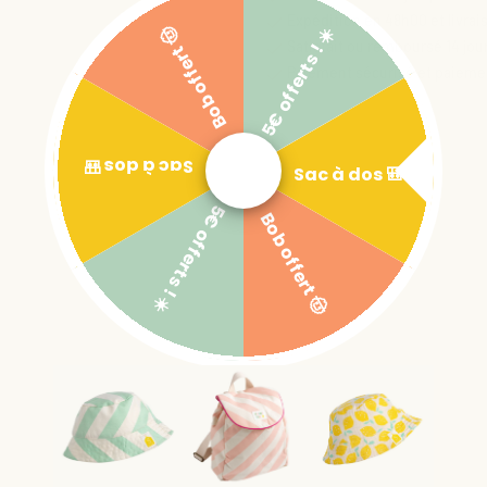
Expédition en 48h00 et livrai
5€ offerts ! ☀️
Bob offert 🤠
Satisfait ou remboursé 14 jou
Paiement sécurisé et paiemen
Sac à dos 🎒
Sac à dos 🎒
5€ offerts ! ☀️
Bob offert 🤠