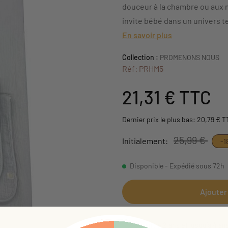
douceur à la chambre ou aux
invite bébé dans un univers te
En savoir plus
Collection :
PROMENONS NOUS
Réf: PRHM5
21,31 €
TTC
Dernier prix le plus bas: 20,79 € 
25,99 €
Initialement:
-1
Disponible - Expédié sous 72h
Ajouter
Garantie 2 ans et jusqu'à 4 an