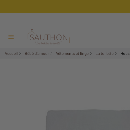
-18,01%
Ouvrir/Fermer menu
Accueil
Bébé d'amour
Vêtements et linge
La toilette
Houss