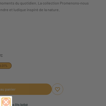
 moments du quotidien. La collection Promenons-nous
ndre et ludique inspiré de la nature.
TTC
8,01%
 au panier
Ajouter aux favoris
Supprimer des favoris
s pour nos lits bébé