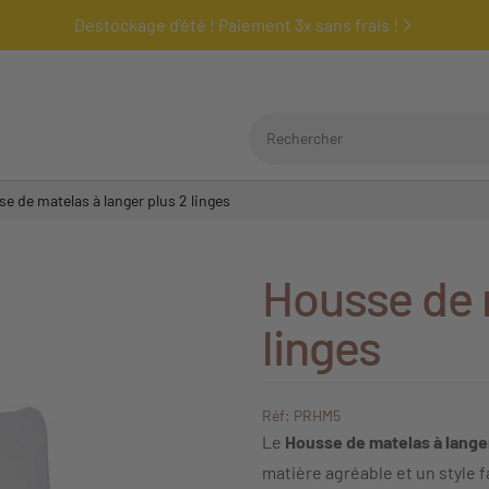
Destockage d'été ! Paiement 3x sans frais !
Rechercher
e de matelas à langer plus 2 linges
Housse de m
linges
Réf: PRHM5
Le
Housse de matelas à langer
matière agréable et un style f