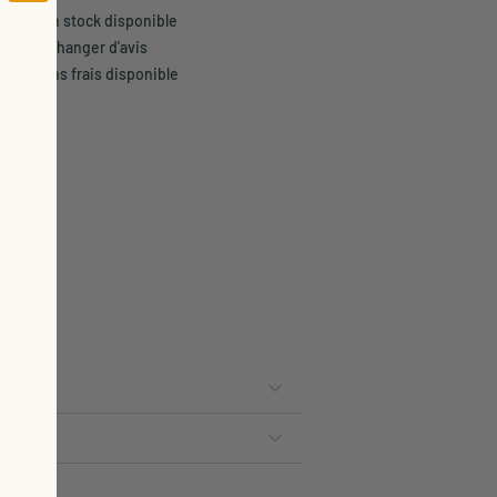
son selon stock disponible
rs pour changer d'avis
t 3x sans frais disponible