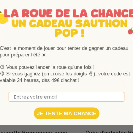
Vous aimerez auss
Ajouter aux favoris
Supprimer des favoris
1%
-18,01%
C'est le moment de jouer pour tenter de gagner un cadeau
pour préparer l'été ☀️
🍋 Vous pouvez lancer la roue qu'une fois !
🍋
Si vous gagnez (on croise les doigts 🤞), votre code est
valable 24 heures, dès 49€ d'achat !
Email
JE TENTE MA CHANCE
 sucette Promenons-nous
Cube d'activités