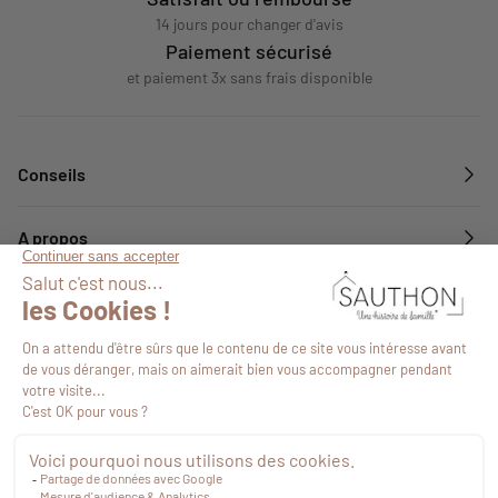
14 jours pour changer d'avis
Paiement sécurisé
et paiement 3x sans frais disponible
Conseils
A propos
Services
Suivez-nous