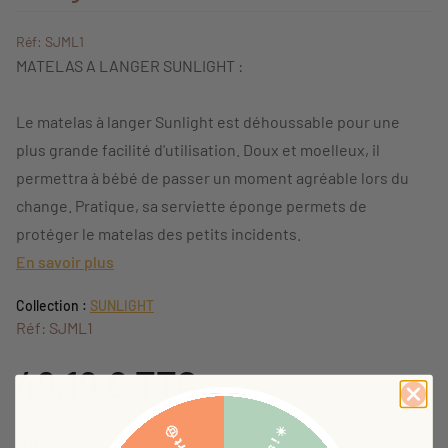
Réf: SJML1
MATELAS A LANGER SUNLIGHT :
Le matelas à langer Sunlight est déhoussable pour une
plus grande facilité d'utilisation. Doux et moelleux, il
permettra à bébé de passer un moment agréable lors du
change. Pratique, sa serviette éponge permets de
protéger le matelas des petits incidents.
En savoir plus
Collection :
SUNLIGHT
Réf: SJML1
49,19 €
TTC
Dont 2,00 € d'éco-participation (ne sera pas compris dans la réduction)
59,99 €
Initialement:
-18%