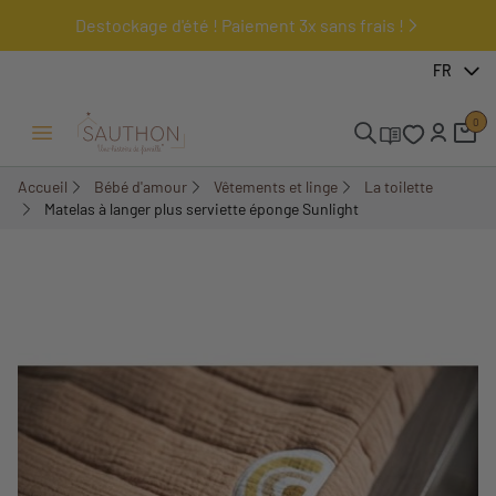
Destockage d'été ! Paiement 3x sans frais !
-18%
FR
0
Ouvrir/Fermer menu
Accueil
Bébé d'amour
Vêtements et linge
La toilette
Matelas à langer plus serviette éponge Sunlight