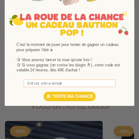
Couvre lit 120 et 140 Baby Sailor
34,99 €
C'est le moment de jouer pour tenter de gagner un cadeau
pour préparer l'été ☀️
Description
🍋 Vous pouvez lancer la roue qu'une fois !
🍋
Si vous gagnez (on croise les doigts 🤞), votre code est
valable 24 heures, dès 49€ d'achat !
Détails du produit
Email
JE TENTE MA CHANCE
Vous aimerez aussi
Ajouter aux favoris
Supprimer des favori
-30%
-30%