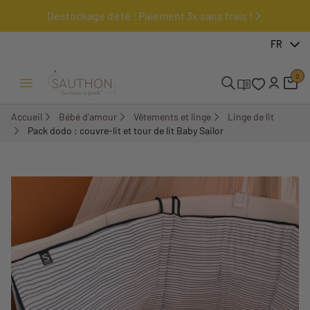
Destockage d'été ! Paiement 3x sans frais !
-30%
FR
Pack
0
Ouvrir/Fermer menu
Accueil
Bébé d'amour
Vêtements et linge
Linge de lit
Pack dodo : couvre-lit et tour de lit Baby Sailor