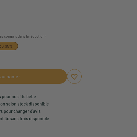
pas compris dans la réduction)
36,95%
 au panier
Ajouter aux favoris
Supprimer des favoris
s pour nos lits bébé
son selon stock disponible
rs pour changer d'avis
t 3x sans frais disponible