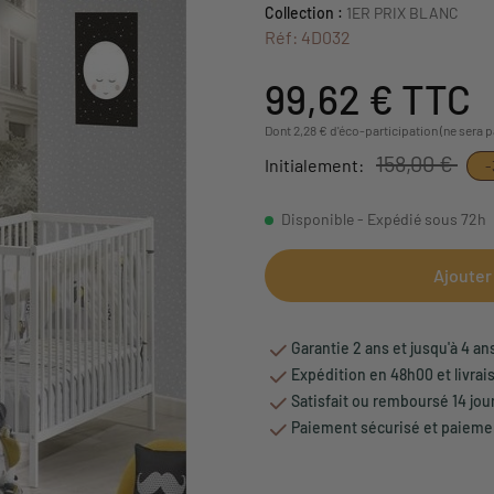
Collection :
1ER PRIX BLANC
Réf: 4D032
99,62 €
TTC
Dont 2,28 € d'éco-participation (ne sera 
158,00 €
Initialement:
-
Disponible - Expédié sous 72h
Ajouter
Garantie 2 ans et jusqu'à 4 an
Expédition en 48h00 et livrai
Satisfait ou remboursé 14 jou
Paiement sécurisé et paiemen