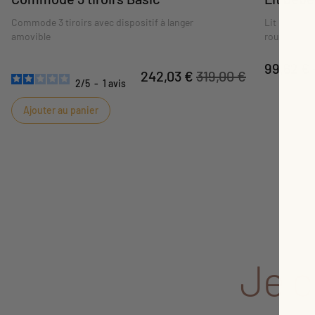
Commode 3 tiroirs avec dispositif à langer
Lit bébé à b
amovible
roulettes. 
positions.
99,62 €
242,03 €
319,00 €
2
/
5
-
1
avis
Ajouter au panier
Je 