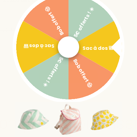
5€ offerts ! ☀️
Bob offert 🤠
arreaux, 2 galeries fixes, sans
Le sommier est réglable en hauteur 3
158,00 €
Ajouter au panier
Sac à dos 🎒
Sac à dos 🎒
5€ offerts ! ☀️
Bob offert 🤠
Plus de produits
compose mon ense
Choisissez vos produits et composez votre ensemble