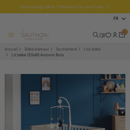
Destockage d'été ! Paiement 3x sans frais !
-19%
FR
0
Ouvrir/Fermer menu
Accueil
Bébé d'amour
Sa chambre
Lits bébé
Lit bébé 120x60 Antonin Bois