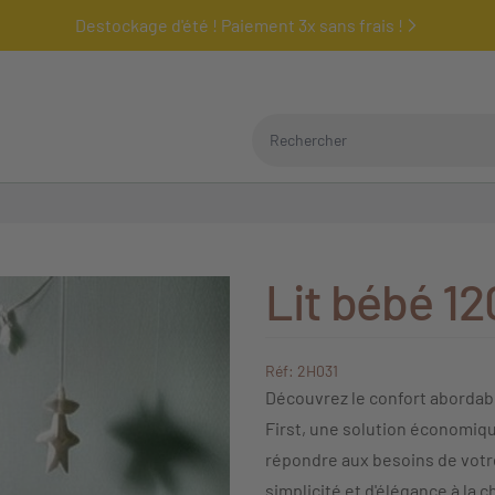
Destockage d'été ! Paiement 3x sans frais !
Rechercher
Lit bébé 1
Réf: 2H031
Découvrez le confort abordabl
First, une solution économiq
répondre aux besoins de votre
simplicité et d'élégance à la