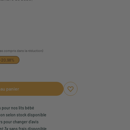
pas compris dans la réduction)
-20,98%
 au panier
Ajouter aux favoris
Supprimer des favoris
s pour nos lits bébé
son selon stock disponible
rs pour changer d'avis
t 3x sans frais disponible