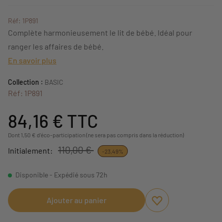
Réf: 1P891
Complète harmonieusement le lit de bébé. Idéal pour
ranger les affaires de bébé.
En savoir plus
Collection :
BASIC
Réf: 1P891
84,16 €
TTC
Dont 1,50 € d'éco-participation (ne sera pas compris dans la réduction)
110,00 €
Initialement:
-23,49%
Disponible - Expédié sous 72h
Ajouter au panier
Ajouter aux favori
Supprimer des fav