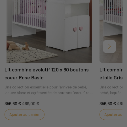
Suivant
Lit combine évolutif 120 x 60 boutons
Lit combine 
coeur Rose Basic
étoile Grise
Une collection essentielle pour l'arrivée de bébé,
Une collection m
laquée blanc et agrémentée de boutons "coeur" rose
bébé, laquée bl
tendre.
"étoile" gris fum
356,60 €
469,00 €
356,60 €
469,
Ajouter au panier
Ajouter au p