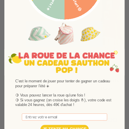
Bob offert 🤠
Suivant
Tiroir lit 120 x 60 Basic
Armoire 2 p
C'est le moment de jouer pour tenter de gagner un cadeau
pour préparer l'été ☀️
Basic
Complète harmonieusement le lit de bébé de la
même collection. Idéal pour ranger les affaires de
🍋 Vous pouvez lancer la roue qu'une fois !
Une collection m
🍋
Si vous gagnez (on croise les doigts 🤞), votre code est
bébé.
bébé laquée, bl
valable 24 heures, dès 49€ d'achat !
75,43 €
92,00 €
"étoile" gris fum
Email
Ajouter au panier