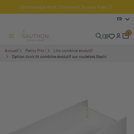
Destockage d'été ! Paiement 3x sans frais !
-23,49%
FR
0
Ouvrir/Fermer menu
Accueil
Petits Prix !
Lits combiné évolutif
Option tiroir lit combine évolutif sur roulettes Basic