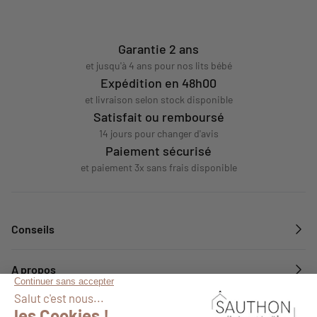
Garantie 2 ans
et jusqu'à 4 ans pour nos lits bébé
Expédition en 48h00
et livraison selon stock disponible
Satisfait ou remboursé
14 jours pour changer d'avis
Paiement sécurisé
et paiement 3x sans frais disponible
Conseils
A propos
Services