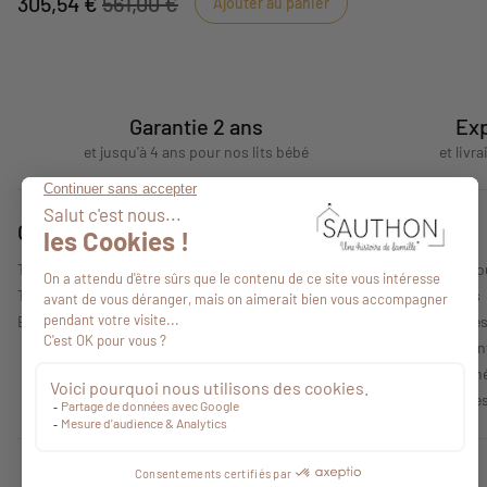
305,54 €
561,00 €
Ajouter au panier
Garantie 2 ans
Exp
et jusqu'à 4 ans pour nos lits bébé
et livr
Conseils
A propos
Tous nos conseils
Qui sommes-no
Trouver un point de vente
Nos collections
Espace professionnel
Mentions légale
Politique de con
Conditions Géné
Caractéristique