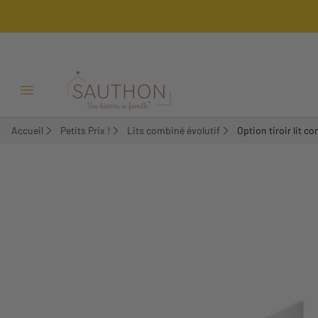
-20%
Ouvrir/Fermer menu
Accueil
Petits Prix !
Lits combiné évolutif
Option tiroir lit c