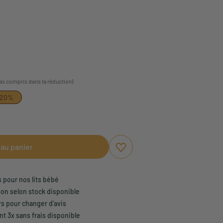
pas compris dans la réduction)
-20%
 au panier
Ajouter aux favoris
Supprimer des favoris
s pour nos lits bébé
son selon stock disponible
rs pour changer d'avis
t 3x sans frais disponible