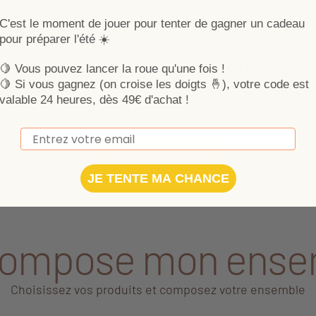
ris
Le lit bébé 120x60 Scandi 
C'est le moment de jouer pour tenter de gagner un cadeau
de passer des nuits paisib
pour préparer l'été ☀️
de à langer aux lignes scandinave
Vous allez aimé son style
tionnalité et simplicité. Elle est
pieds évasés.
199,00 €
282,00 €
🍋 Vous pouvez lancer la roue qu'une fois !
deux portes, d'une niche et d'un
🍋
Si vous gagnez (on croise les doigts 🤞), votre code est
 langer amovible.
279,00 €
Ajouter au panier
valable 24 heures, dès 49€ d'achat !
Email
Plus de produits
JE TENTE MA CHANCE
compose mon ense
Choisissez vos produits et composez votre ensemble