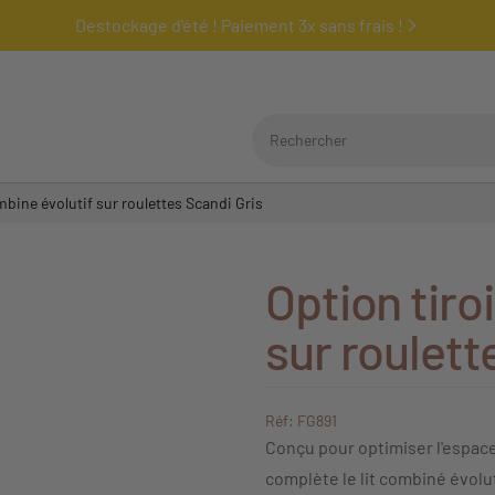
Destockage d'été ! Paiement 3x sans frais !
Rechercher
ombine évolutif sur roulettes Scandi Gris
Option tiroi
sur roulett
Réf: FG891
Conçu pour optimiser l'espace
complète le lit combiné évolut