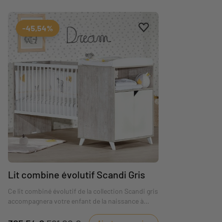
Ajouter aux favoris
Supprimer des favoris
-45,54%
Lit combine évolutif Scandi Gris
Ce lit combiné évolutif de la collection Scandi gris
accompagnera votre enfant de la naissance à
l'adolescence !