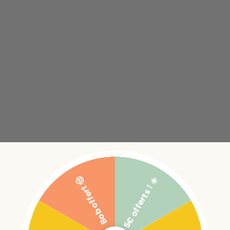
5€ offerts ! ☀️
Bob offert 🤠