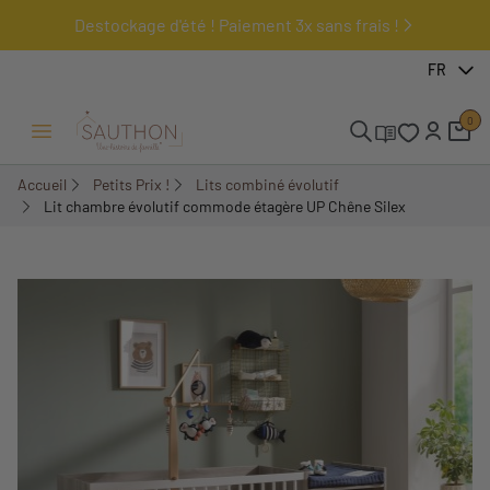
Destockage d'été ! Paiement 3x sans frais !
-40%
FR
0
Ouvrir/Fermer menu
Accueil
Petits Prix !
Lits combiné évolutif
Lit chambre évolutif commode étagère UP Chêne Silex