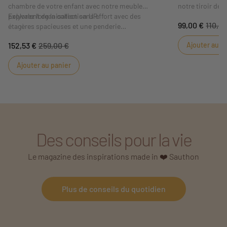
chambre de votre enfant avec notre meuble
notre tiroir de 
polyvalent de la collection UP.
Explorez l'organisation sans effort avec des
compléter votre 
99,00 €
110,0
étagères spacieuses et une penderie
collection UP. 
intelligemment intégrée. Le bois chêne silex
détails et l'est
152,53 €
259,00 €
Ajouter au p
apporte une ambiance moderne, créant un espace
notre collection, 
accueillant où chaque vêtement, jouet ou trésor
maximiser l'esp
Ajouter au panier
trouve sa place.
parent.
Des conseils pour la vie
Le magazine des inspirations made in ❤️ Sauthon
Plus de conseils du quotidien