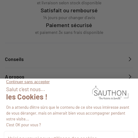
et livraison selon stock disponible
Satisfait ou remboursé
14 jours pour changer d'avis
Paiement sécurisé
et paiement 3x sans frais disponible
Conseils
A propos
Services
Suivez-nous