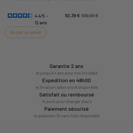
son lit. Son format
120 x 60 cm
correspond aux
dimensions indiquées sur la fiche. Sa composition
92,39 €
109,00 €
4.4
/
5
-
et ses conseils d'utilisation sont détaillés dans les
caractéristiques ci-dessous.
12
avis
Ajouter au panier
Garantie 2 ans
et jusqu'à 4 ans pour nos lits bébé
Expédition en 48h00
et livraison selon stock disponible
Satisfait ou remboursé
14 jours pour changer d'avis
Paiement sécurisé
et paiement 3x sans frais disponible