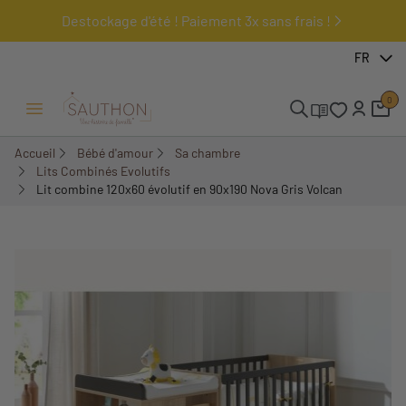
Destockage d'été ! Paiement 3x sans frais !
-24,75%
FR
0
Ouvrir/Fermer menu
Accueil
Bébé d'amour
Sa chambre
Lits Combinés Evolutifs
Lit combine 120x60 évolutif en 90x190 Nova Gris Volcan