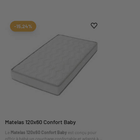
Ajouter aux favoris
Supprimer des favori
-15,24%
Matelas 120x60 Confort Baby
Le
Matelas 120x60 Confort Baby
est conçu pour
offrir à bébé un couchage confortable et adapté à