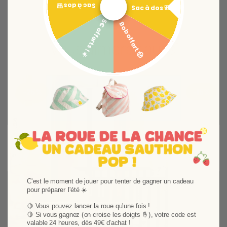
Sac à dos 🎒
Sac à dos 🎒
5€ offerts ! ☀️
Bob offert 🤠
Vous aimerez aussi
Ajouter aux favoris
Supprimer des favori
-25%
-15%
C'est le moment de jouer pour tenter de gagner un cadeau
pour préparer l'été ☀️
Suivant
🍋 Vous pouvez lancer la roue qu'une fois !
🍋
Si vous gagnez (on croise les doigts 🤞), votre code est
valable 24 heures, dès 49€ d'achat !