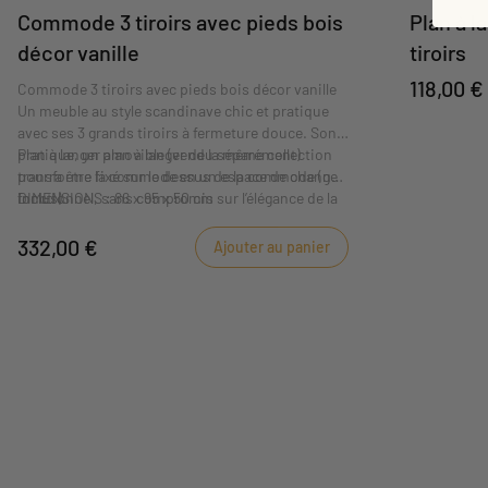
Commode 3 tiroirs avec pieds bois
Plan à 
décor vanille
tiroirs
118,00 €
Commode 3 tiroirs avec pieds bois décor vanille
Un meuble au style scandinave chic et pratique
avec ses 3 grands tiroirs à fermeture douce. Son
plan à langer amovible (vendu séparément)
Pratique, un plan à langer de la même collection
transforme la commode en un espace de change
pourra être fixé sur le dessus de la commode (non
fonctionnel, sans compromis sur l’élégance de la
inclus).
DIMENSIONS : 86 x 95 x 50 cm
chambre.
332,00 €
Ajouter au panier