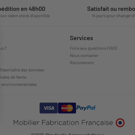
édition en 48h00
Satisfait ou remb
aison selon stock disponible
14 jours pour changer d
Services
us ?
Foire aux questions (FAQ)
Nous contacter
s
Recrutement
fidentialité des données
rales de Vente
s environnementales
©2026
-
Plan de site
-
Agence web Novius