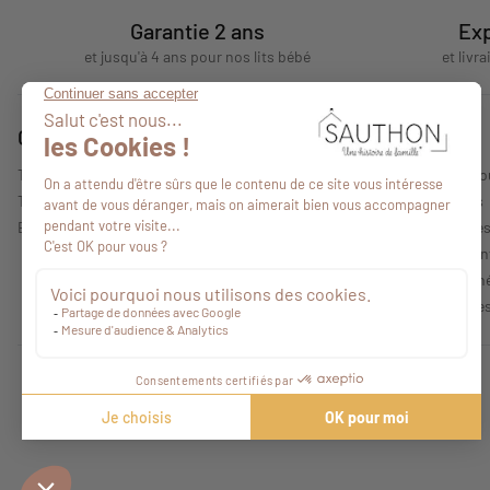
Garantie 2 ans
Exp
et jusqu'à 4 ans pour nos lits bébé
et livr
Conseils
A propos
Tous nos conseils
Qui sommes-no
Trouver un point de vente
Nos collections
Espace professionnel
Mentions légale
Politique de con
Conditions Géné
Caractéristique