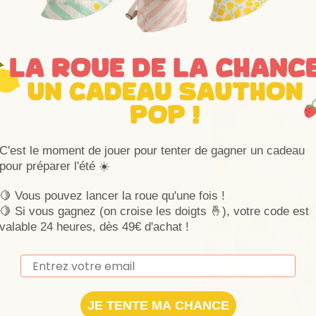
Vous aimerez auss
Ajouter aux favoris
Supprimer des favoris
C'est le moment de jouer pour tenter de gagner un cadeau
pour préparer l'été ☀️
🍋 Vous pouvez lancer la roue qu'une fois !
🍋
Si vous gagnez (on croise les doigts 🤞), votre code est
valable 24 heures, dès 49€ d'achat !
Email
JE TENTE MA CHANCE