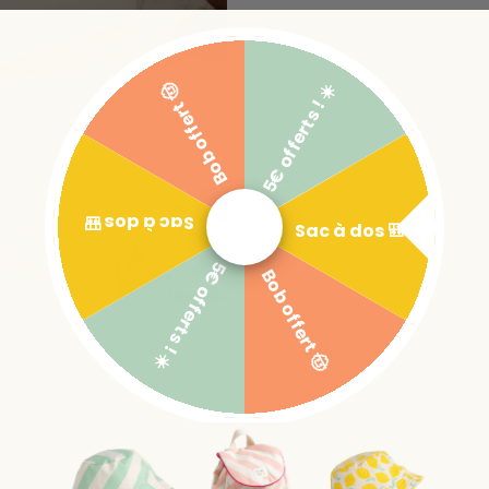
5€ offerts ! ☀️
Bob offert 🤠
Sac à dos 🎒
Sac à dos 🎒
5€ offerts ! ☀️
Bob offert 🤠