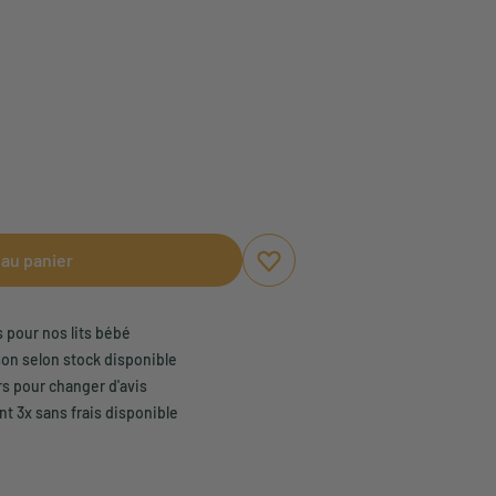
 au panier
Ajouter aux favoris
Supprimer des favoris
s pour nos lits bébé
son selon stock disponible
rs pour changer d'avis
t 3x sans frais disponible