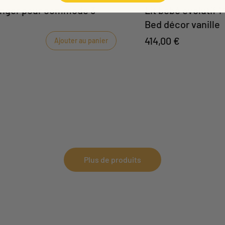
langer pour commode 3
Lit bébé évolutif 1
Bed décor vanille
414,00 €
Ajouter au panier
Plus de produits