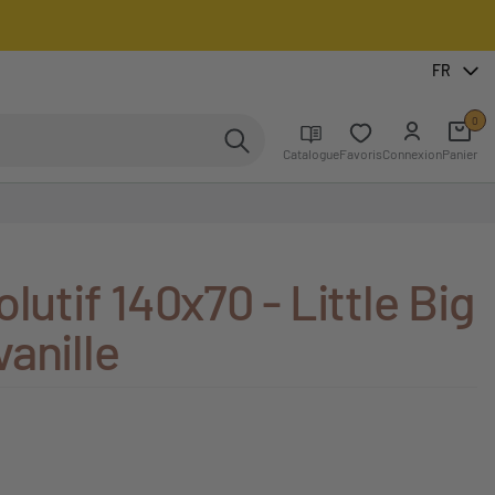
FR
0
Catalogue
Favoris
Connexion
Panier
lutif 140x70 - Little Big
anille