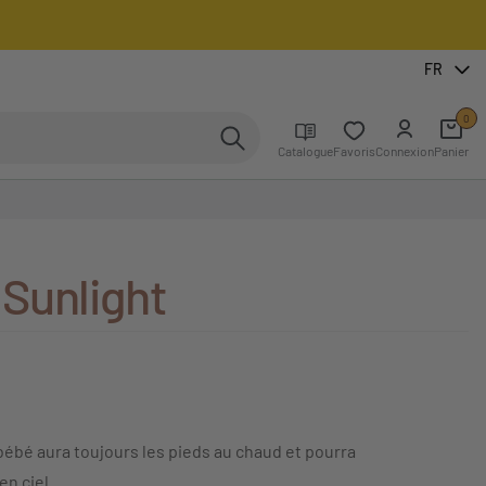
FR
0
Catalogue
Favoris
Connexion
Panier
Sunlight
ébé aura toujours les pieds au chaud et pourra
en ciel.