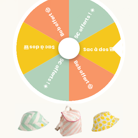
Expédition en 48h00 et livrai
Satisfait ou remboursé 14 jou
5€ offerts ! ☀️
Bob offert 🤠
Paiement sécurisé et paiemen
Sac à dos 🎒
Sac à dos 🎒
5€ offerts ! ☀️
Bob offert 🤠