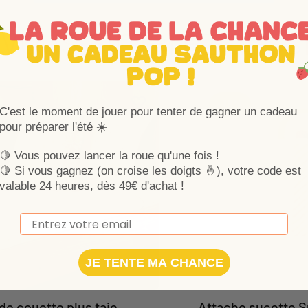
Vous aimerez auss
Ajouter aux favoris
Supprimer des favoris
-18%
C'est le moment de jouer pour tenter de gagner un cadeau
pour préparer l'été ☀️
🍋 Vous pouvez lancer la roue qu'une fois !
🍋
Si vous gagnez (on croise les doigts 🤞), votre code est
valable 24 heures, dès 49€ d'achat !
Email
JE TENTE MA CHANCE
e couette plus taie
Attache sucette S