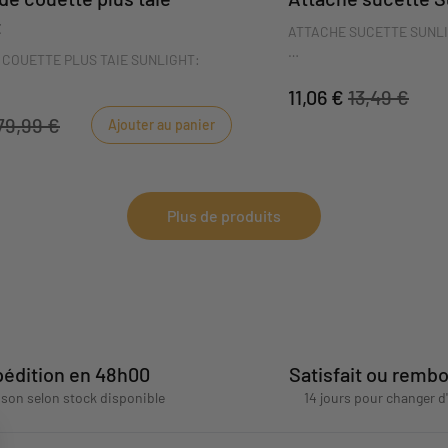
t
ATTACHE SUCETTE SUNLI
 COUETTE PLUS TAIE SUNLIGHT:
L'attache sucette Sunlight
en-ciel séduira bébé avec
11,06 €
13,49 €
uette Sunlight avec sa taie d'oreiller.
Pratique, il évitera à bébé
unlight s'adapte sur un lit 120x60 ou
79,99 €
Ajouter au panier
préviendra les pincements
Housse de couette de 100x135 cm et
attache spécialement ada
40 cm.
DIMENSIONS ; 8 x 19 x 4,5
Plus de produits
édition en 48h00
Satisfait ou remb
aison selon stock disponible
14 jours pour changer d