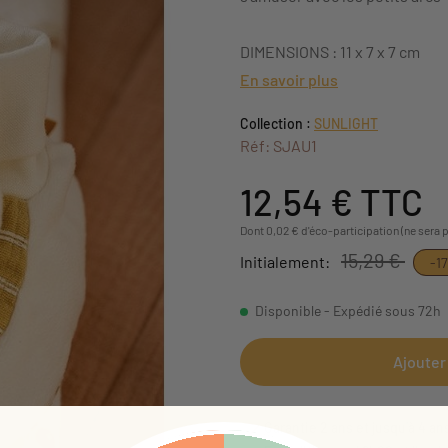
DIMENSIONS : 11 x 7 x 7 cm
En savoir plus
Collection :
SUNLIGHT
Réf: SJAU1
12,54 €
TTC
Dont 0,02 € d'éco-participation (ne sera 
15,29 €
Initialement:
-1
Disponible - Expédié sous 72h
Ajouter
Garantie 2 ans et jusqu'à 4 an