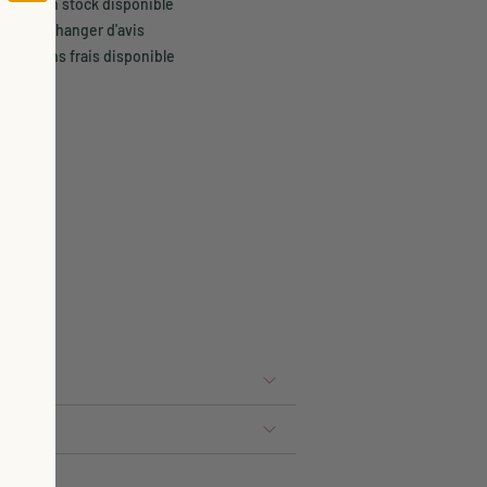
son selon stock disponible
rs pour changer d'avis
t 3x sans frais disponible