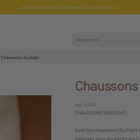
Destockage d'été ! Paiement 3x sans frais !
Rechercher
Chaussons Sunlight
Chaussons 
Réf: SJAU1
CHAUSSONS SUNLIGHT :
Avec les chaussons Sunlight b
s'amuser avec les petits arcs-