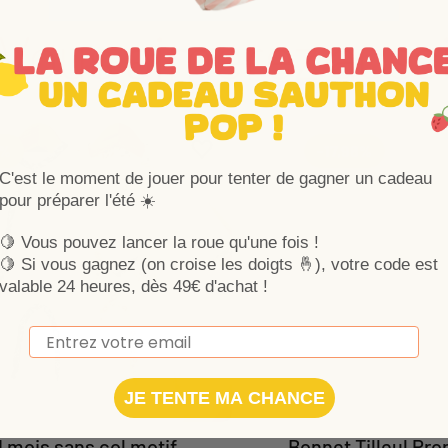
Vous aimerez auss
Ajouter aux favoris
Supprimer des favoris
1%
-17,98%
C'est le moment de jouer pour tenter de gagner un cadeau
pour préparer l'été ☀️
🍋 Vous pouvez lancer la roue qu'une fois !
🍋
Si vous gagnez (on croise les doigts 🤞), votre code est
valable 24 heures, dès 49€ d'achat !
Email
JE TENTE MA CHANCE
 mois sans col motif
Bonnet Tilleul P