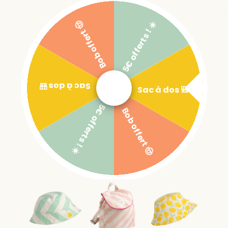
Satisfait ou remboursé 14 jou
Paiement sécurisé et paiemen
5€ offerts ! ☀️
Bob offert 🤠
Sac à dos 🎒
Sac à dos 🎒
5€ offerts ! ☀️
Bob offert 🤠