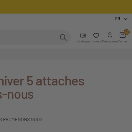
FR
0
Catalogue
Favoris
Connexion
Panier
hiver 5 attaches
-nous
HES PROMENONS NOUS