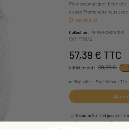
Pour accompagner bébé dès la 
d'ange Promenons nous avec s
En savoir plus
Collection :
PROMENONS NOUS
Réf: PRNA2
57,39 €
TTC
69,99 €
Initialement:
-1
Disponible - Expédié sous 72h
Ajouter
Garantie 2 ans et jusqu'à 4 an
Expédition en 48h00 et livrai