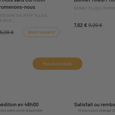
 Promenons-nous
BONNET TILLEUL PROME
OIS SANS COL MOTIF TILLEUL
Indispensable à la naissan
S NOUS
naissance Promenons nous
7,62 €
9,29 €
de bébé bien au chaud. En
ce, il est essentiel de maintenir bébé
5,99 €
Ajouter au panier
il s'associera parfaiteme
es pyjamas Sauthon en bouclette
uverture sur le côté préservent le
a chaleur des tout-petits.
Plus de produits
édition en 48h00
Satisfait ou remb
aison selon stock disponible
14 jours pour changer d