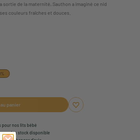
sortie de la maternité, Sauthon a imaginé ce nid
es couleurs fraîches et douces.
8%
 au panier
Ajouter aux favoris
Supprimer des favoris
s pour nos lits bébé
son selon stock disponible