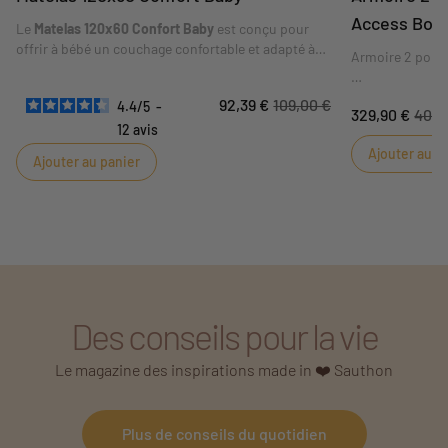
Access Bois
Le
Matelas 120x60 Confort Baby
est conçu pour
offrir à bébé un couchage confortable et adapté à
Armoire 2 porte
son lit. Son format
120 x 60 cm
correspond aux
dimensions indiquées sur la fiche. Sa composition
Craquez pour l'
92,39 €
109,00 €
4.4
/
5
-
et ses conseils d'utilisation sont détaillés dans les
329,90 €
409,
Blanc Bois. Un 
caractéristiques ci-dessous.
12
avis
qui complètera 
Ajouter au p
bébé. Sa petite 
Ajouter au panier
jolie niche de l
décoration de v
Des conseils pour la vie
Le magazine des inspirations made in ❤️ Sauthon
Plus de conseils du quotidien