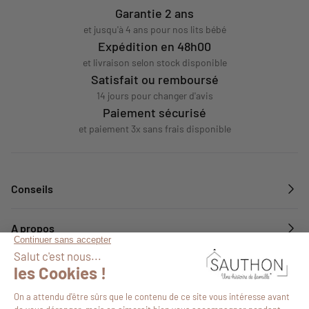
Garantie 2 ans
et jusqu'à 4 ans pour nos lits bébé
Expédition en 48h00
et livraison selon stock disponible
Satisfait ou remboursé
14 jours pour changer d'avis
Paiement sécurisé
et paiement 3x sans frais disponible
Conseils
A propos
Services
Suivez-nous