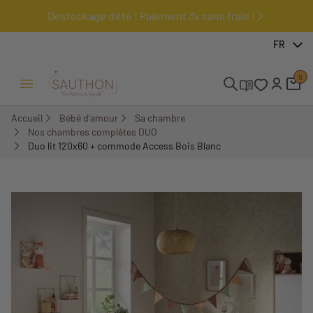
Destockage d'été ! Paiement 3x sans frais !
-20,24%
FR
Pack
0
Ouvrir/Fermer menu
Accueil
Bébé d'amour
Sa chambre
Nos chambres complètes DUO
Duo lit 120x60 + commode Access Bois Blanc