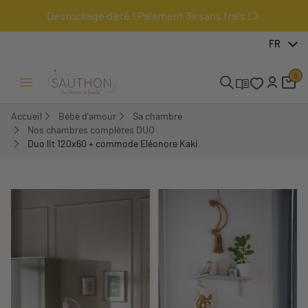
Destockage d'été ! Paiement 3x sans frais !
-29,02%
FR
Pack
0
Ouvrir/Fermer menu
Accueil
Bébé d'amour
Sa chambre
Nos chambres complètes DUO
Duo lit 120x60 + commode Eléonore Kaki