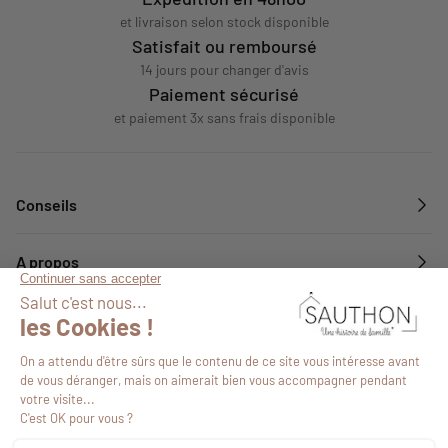
et livraison selon stock disponible
Satisfait ou remboursé
14 jours pour changer d'avis
Paiement sécurisé
et paiement 3x sans frais disponible
Conseils
A propos
Services
Suivez-nous