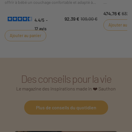
offrir à bébé un couchage confortable et adapté à
son lit. Son format
120 x 60 cm
correspond aux
Craquez pour l'a
474,76 €
632,
dimensions indiquées sur la fiche. Sa composition
Kaki. Un espace
92,39 €
109,00 €
et ses conseils d'utilisation sont détaillés dans les
complètera ave
4.4
/
5
-
Ajouter au p
caractéristiques ci-dessous.
bébé. Le défonç
12
avis
apporte classe 
Ajouter au panier
moderne.
Des conseils pour la vie
Le magazine des inspirations made in ❤️ Sauthon
Plus de conseils du quotidien