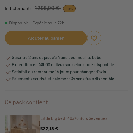
1 298,00 €
Initialement:
-18%
Disponible - Expédié sous 72h
Ajouter au panier
Ajouter aux favori
Supprimer des fav
Garantie 2 ans et jusqu'à 4 ans pour nos lits bébé
Expédition en 48h00 et livraison selon stock disponible
Satisfait ou remboursé 14 jours pour changer d'avis
Paiement sécurisé et paiement 3x sans frais disponible
Ce pack contient
Little big bed 140x70 Bois Seventies
532,18 €