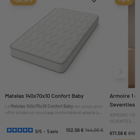
Suivant
Matelas 140x70x10 Confort Baby
Armoire 1 gd
Seventies
Le
Matelas 140x70x10 Confort Baby
est conçu pour
offrir à bébé un couchage confortable et adapté à
ARMOIRE 1 GDE
son lit. Son format
140 x 70 x 10 cm
correspond aux
SEVENTIES
dimensions indiquées sur la fiche. Sa composition
102,56 €
144,00 €
et ses conseils d'utilisation sont détaillés dans les
5
/
5
-
5
avis
671,58 €
819,0
Cette grande ar
caractéristiques ci-dessous.
tout pour plaire.