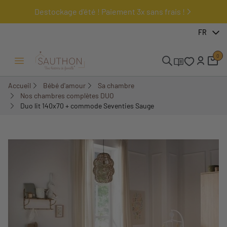
Destockage d'été ! Paiement 3x sans frais !
-18%
FR
Pack
0
Ouvrir/Fermer menu
Accueil
Bébé d'amour
Sa chambre
Nos chambres complètes DUO
Duo lit 140x70 + commode Seventies Sauge