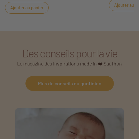
Ajouter au p
associe un déco
Ajouter au panier
inclinés pour pa
Des conseils pour la vie
Le magazine des inspirations made in ❤️ Sauthon
Plus de conseils du quotidien