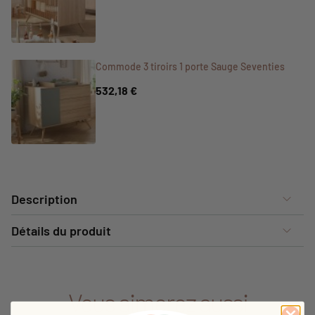
Commode 3 tiroirs 1 porte Sauge Seventies
532,18 €
Description
Détails du produit
Vous aimerez aussi