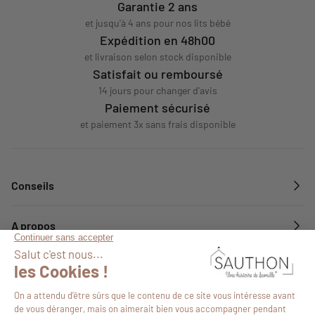
Garantie 2 ans
et jusqu'à 4 ans pour nos lits bébé
Expédition en 48h00
et livraison selon stock disponible
Satisfait ou remboursé
14 jours pour changer d'avis
Paiement sécurisé
et paiement 3x sans frais disponible
Conseils
A propos
Services
Suivez-nous