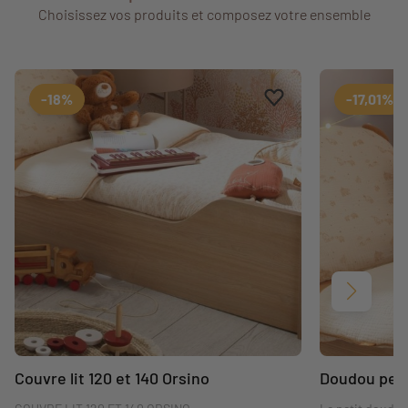
Choisissez vos produits et composez votre ensemble
Ajouter aux favoris
Supprimer des favori
-18%
-17,01%
Suivant
Couvre lit 120 et 140 Orsino
Doudou peti