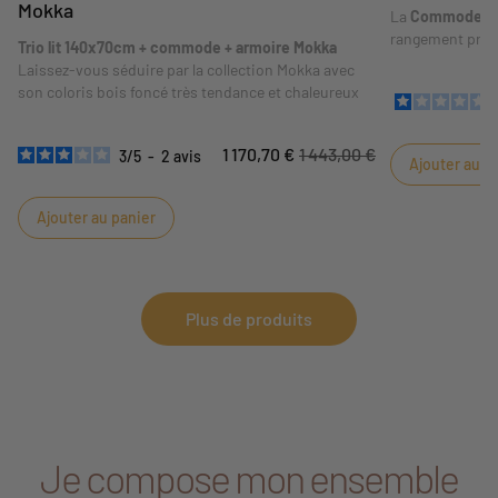
Mokka
La
Commode 3 t
rangement prati
Trio lit 140x70cm + commode + armoire Mokka
et les affaires 
Laissez-vous séduire par la collection Mokka avec
garder l'essenti
son coloris bois foncé très tendance et chaleureux
espaces ouverts 
de la chambre. 
dispositif à la
1 170,70 €
1 443,00 €
3
/
5
-
2
avis
Ajouter au p
de la fiche. Ave
striés et ses to
Mokka apporte d
Ajouter au panier
Plus de produits
Je compose mon ensemble