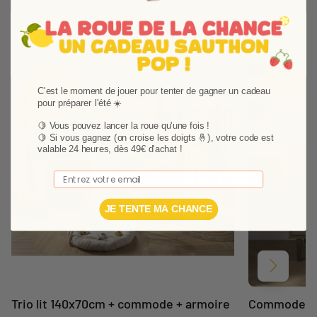
Vous aimerez aussi
Ajouter aux favoris
Supprimer des favori
-18,87%
-18,65%
C'est le moment de jouer pour tenter de gagner un cadeau
pour préparer l'été ☀️
Pack
🍋 Vous pouvez lancer la roue qu'une fois !
🍋
Si vous gagnez (on croise les doigts 🤞), votre code est
valable 24 heures, dès 49€ d'achat !
Email
JE TENTE MA CHANCE
Suivant
Trio lit 140x70cm + commode + armoire
Commode 3 t