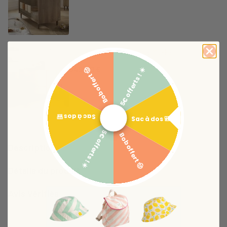
Commode 3 tiroirs 1 porte Mokka
349,00 €
5€ offerts ! ☀️
Bob offert 🤠
Sac à dos 🎒
Sac à dos 🎒
5€ offerts ! ☀️
Bob offert 🤠
Description
Détails du produit
Avis Vérifiés