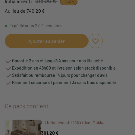
918,00 €
Initialement:
-19,37%
Au lieu de 740,20 €
Expédié sous 2 à 4 semaines.
Ajouter au panier
Ajouter aux favori
Supprimer des fav
Garantie 2 ans et jusqu'à 4 ans pour nos lits bébé
Expédition en 48h00 et livraison selon stock disponible
Satisfait ou remboursé 14 jours pour changer d'avis
Paiement sécurisé et paiement 3x sans frais disponible
Ce pack contient
Lit bébé évolutif 140x70cm Mokka
391,20 €