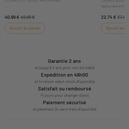
COUVRE LIT 120 ET 140 ORSINO
Le petit doudou
rassurera votre
lui apportera ré
40,99 €
49,99 €
22,74 €
27,40
Idéal pour parfaire la décoration de la chambre de
Ses couleurs t
bébé, ce couvre lit reversible en double gaze de
coordonnée dans
Ajouter au panier
Ajouter au p
coton , apportera style et douceur à la chambre de
aussi bien aux p
bébé. Il est adaptable au lits 120x60 et 140x70,
pratique !
DIMENSIONS: 90 x 140 x 2 cm
Garantie 2 ans
et jusqu'à 4 ans pour nos lits bébé
Expédition en 48h00
et livraison selon stock disponible
Satisfait ou remboursé
14 jours pour changer d'avis
Paiement sécurisé
et paiement 3x sans frais disponible