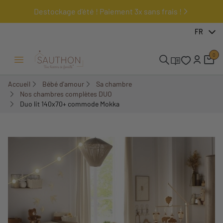
Destockage d'été ! Paiement 3x sans frais !
-19,37%
FR
Pack
0
Ouvrir/Fermer menu
Accueil
Bébé d'amour
Sa chambre
Nos chambres complètes DUO
Duo lit 140x70+ commode Mokka