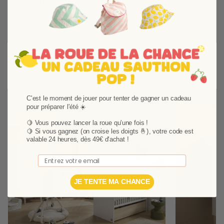
Description
Détails du produit
Vous aimerez aussi
C'est le moment de jouer pour tenter de gagner un cadeau
pour préparer l'été ☀️
Ajouter aux favoris
Supprimer des favori
-18,81%
-20%
🍋 Vous pouvez lancer la roue qu'une fois !
🍋
Si vous gagnez (on croise les doigts 🤞), votre code est
Pack
valable 24 heures, dès 49€ d'achat !
Email
JE TENTE MA CHANCE