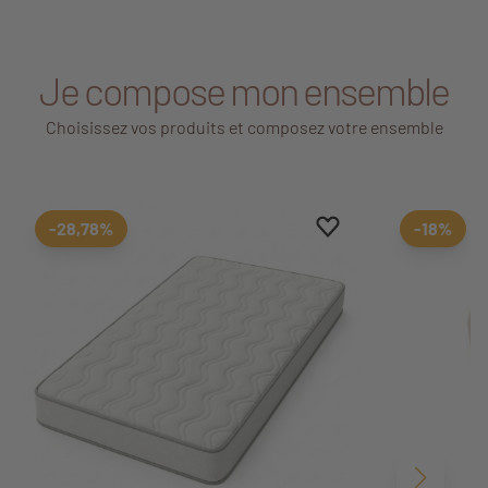
Je compose mon ensemble
Choisissez vos produits et composez votre ensemble
Ajouter aux favoris
Supprimer des favori
-28,78%
-18%