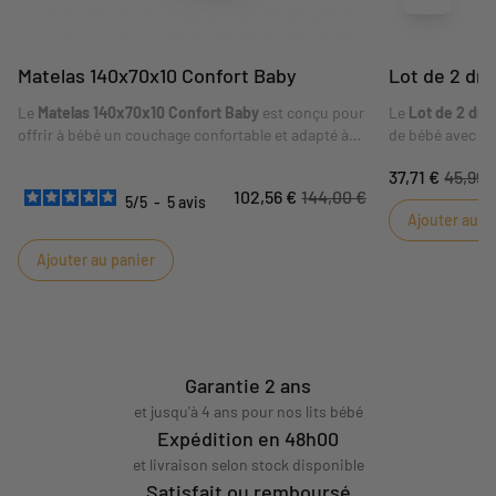
Suivant
Matelas 140x70x10 Confort Baby
Lot de 2 dr
Le
Matelas 140x70x10 Confort Baby
est conçu pour
Le
Lot de 2 dra
offrir à bébé un couchage confortable et adapté à
de bébé avec une
son lit. Son format
140 x 70 x 10 cm
correspond aux
à associer. Il a
37,71 €
45,99 
dimensions indiquées sur la fiche. Sa composition
douceur à la c
102,56 €
144,00 €
et ses conseils d'utilisation sont détaillés dans les
quotidien. L'u
5
/
5
-
5
avis
Ajouter au p
caractéristiques ci-dessous.
une ambiance te
pensée pour le
Ajouter au panier
Garantie 2 ans
et jusqu'à 4 ans pour nos lits bébé
Expédition en 48h00
et livraison selon stock disponible
Satisfait ou remboursé