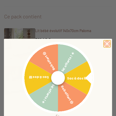
Ce pack contient
Lit bébé évolutif 140x70cm Paloma
381,42 €
5€ offerts ! ☀️
Bob offert 🤠
Commode 3 tiroirs 1 porte Paloma
334,62 €
Sac à dos 🎒
Sac à dos 🎒
5€ offerts ! ☀️
Bob offert 🤠