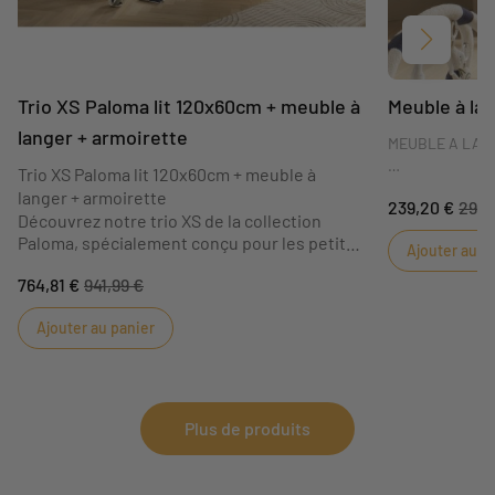
Suivant
Trio XS Paloma lit 120x60cm + meuble à
Meuble à la
langer + armoirette
MEUBLE A LAN
Trio XS Paloma lit 120x60cm + meuble à
Plongez dans un
langer + armoirette
239,20 €
299,
se rencontrent 
Découvrez notre trio XS de la collection
de rêve. Conçu 
Paloma, spécialement conçu pour les petits
Ajouter au p
combine le char
espaces sans compromis sur le confort ni la
avec la moderni
764,81 €
941,99 €
praticité.
une atmosphère 
Fabriqué en France, cet ensemble inclut un
volume vous per
Ajouter au panier
meuble à langer, une armoirette astucieux et
tout en gardant
un l
à la toilette de
les intérieurs :
Plus de produits
DIMENSIONS: 53