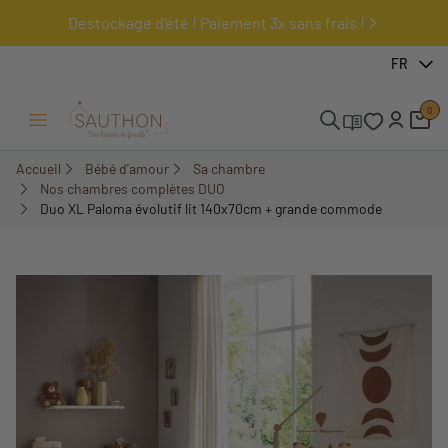
Destockage d'été ! Paiement 3x sans frais !
-22%
FR
Pack
0
Ouvrir/Fermer menu
Accueil
Bébé d'amour
Sa chambre
Nos chambres complètes DUO
Duo XL Paloma évolutif lit 140x70cm + grande commode