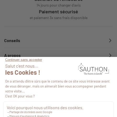
14 jours pour changer d'avis
Paiement sécurisé
et paiement 3x sans frais disponible
Conseils
A propos
Services
Suivez-nous