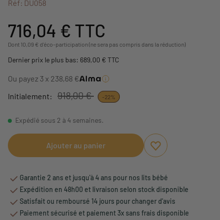
Réf: DU058
716,04 €
TTC
Dont 10,09 € d'éco-participation (ne sera pas compris dans la réduction)
Dernier prix le plus bas: 689,00 € TTC
Ou payez 3 x 238,68 €
918,00 €
Initialement:
-22%
Expédié sous 2 à 4 semaines.
Ajouter au panier
Ajouter aux favori
Supprimer des fav
Garantie 2 ans et jusqu'à 4 ans pour nos lits bébé
Expédition en 48h00 et livraison selon stock disponible
Satisfait ou remboursé 14 jours pour changer d'avis
Paiement sécurisé et paiement 3x sans frais disponible