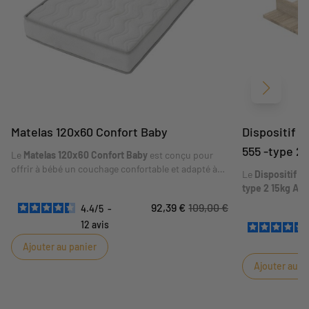
Suivant
Matelas 120x60 Confort Baby
Dispositif à
555 -type 2 
Le
Matelas 120x60 Confort Baby
est conçu pour
offrir à bébé un couchage confortable et adapté à
Le
Dispositif à
son lit. Son format
120 x 60 cm
correspond aux
type 2 15kg Ac
dimensions indiquées sur la fiche. Sa composition
commode compat
92,39 €
109,00 €
4.4
/
5
-
et ses conseils d'utilisation sont détaillés dans les
fonctionnel. Il
caractéristiques ci-dessous.
12
avis
kg
, dans le res
indiquées. Son 
Ajouter au panier
pratique pour g
Ajouter au p
de main.