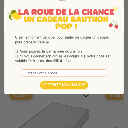
Plus de produits
C'est le moment de jouer pour tenter de gagner un cadeau
pour préparer l'été ☀️
🍋 Vous pouvez lancer la roue qu'une fois !
Je compose mon ensemble
🍋
Si vous gagnez (on croise les doigts 🤞), votre code est
valable 24 heures, dès 49€ d'achat !
Choisissez vos produits et composez votre ensemble
Email
JE TENTE MA CHANCE
Ajouter aux favoris
Supprimer des favori
-15,24%
-17,99%