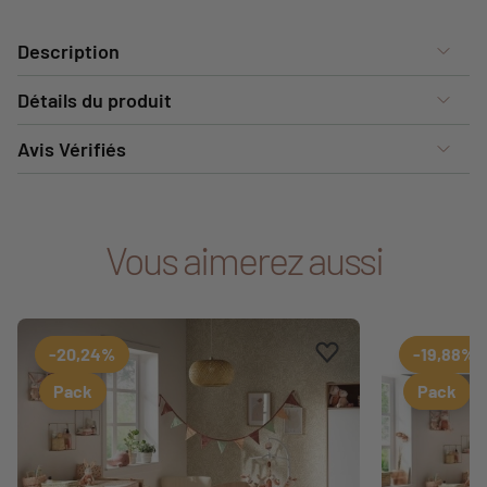
Description
Détails du produit
Avis Vérifiés
Vous aimerez aussi
Ajouter aux favoris
Supprimer des favori
-20,24%
-19,88%
Pack
Pack