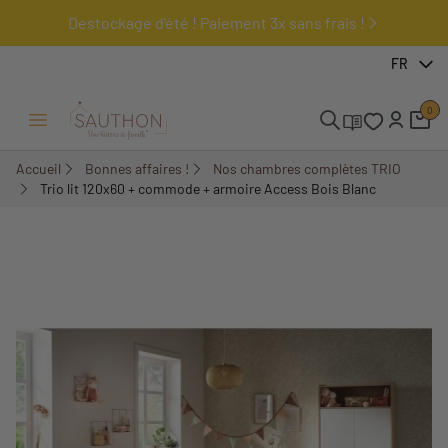
Destockage d'été ! Paiement 3x sans frais !
-19,88%
FR
Pack
0
Ouvrir/Fermer menu
Accueil
Bonnes affaires !
Nos chambres complètes TRIO
Trio lit 120x60 + commode + armoire Access Bois Blanc