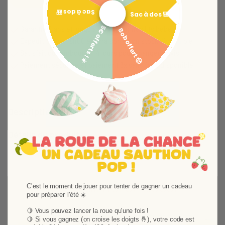
Ajouter aux favori
Supprimer des fav
Sac à dos 🎒
Sac à dos 🎒
5€ offerts ! ☀️
Garantie 2 ans et jusqu'à 4 ans pour nos lits bébé
Bob offert 🤠
Expédition en 48h00 et livraison selon stock disponible
Satisfait ou remboursé 14 jours pour changer d'avis
Paiement sécurisé et paiement 3x sans frais disponible
Description
Détails du produit
Vous aimerez aussi
C'est le moment de jouer pour tenter de gagner un cadeau
pour préparer l'été ☀️
🍋 Vous pouvez lancer la roue qu'une fois !
🍋
Si vous gagnez (on croise les doigts 🤞), votre code est