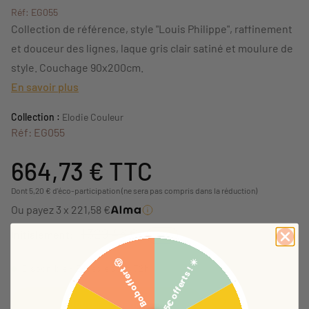
Réf: EG055
Collection de référence, style "Louis Philippe", raffinement
et douceur des lignes, laque gris clair satiné et moulure de
style. Couchage 90x200cm.
En savoir plus
Collection :
Elodie Couleur
Réf: EG055
664,73 €
TTC
Dont 5,20 € d'éco-participation (ne sera pas compris dans la réduction)
Ou payez 3 x 221,58 €
1 329,46 €
Initialement:
-50%
5€ offerts ! ☀️
Bob offert 🤠
Disponible - Expédié sous 72h
Ajouter au panier