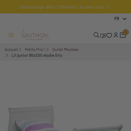
Destockage d'été ! Paiement 3x sans frais !
-50%
FR
0
Ouvrir/Fermer menu
Accueil
Petits Prix !
Outlet Meubles
Lit junior 90x200 elodie Gris