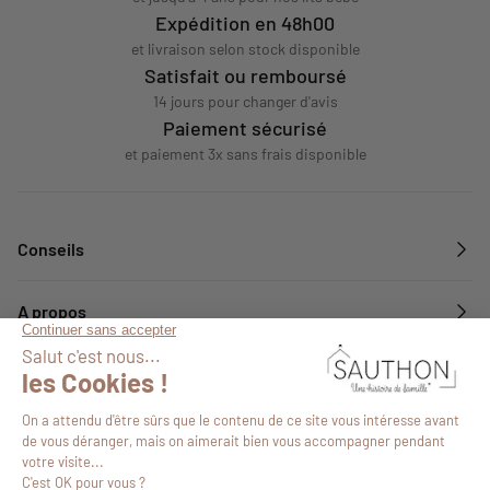
Expédition en 48h00
et livraison selon stock disponible
Satisfait ou remboursé
14 jours pour changer d'avis
Paiement sécurisé
et paiement 3x sans frais disponible
Conseils
A propos
Services
Suivez-nous