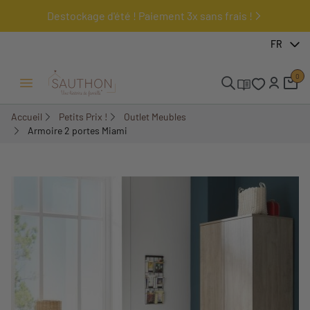
Destockage d'été ! Paiement 3x sans frais !
-50%
FR
0
Ouvrir/Fermer menu
Accueil
Petits Prix !
Outlet Meubles
Armoire 2 portes Miami