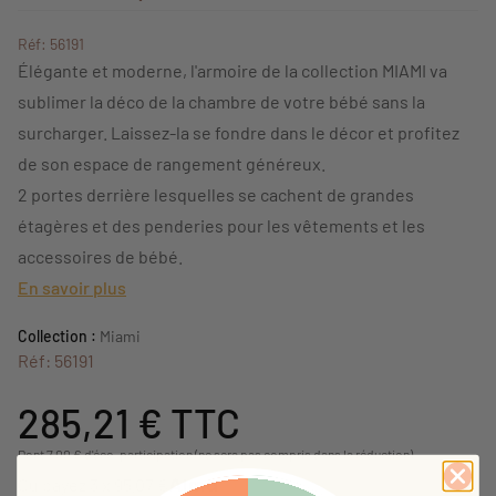
Réf: 56191
Élégante et moderne, l'armoire de la collection MIAMI va
sublimer la déco de la chambre de votre bébé sans la
surcharger. Laissez-la se fondre dans le décor et profitez
de son espace de rangement généreux.
2 portes derrière lesquelles se cachent de grandes
étagères et des penderies pour les vêtements et les
accessoires de bébé.
En savoir plus
Collection :
Miami
Réf: 56191
285,21 €
TTC
Dont 7,00 € d'éco-participation (ne sera pas compris dans la réduction)
Ou payez 3 x 95,07 €