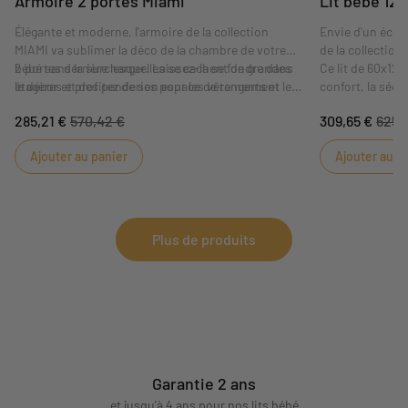
Armoire 2 portes Miami
Lit bébé 12
Élégante et moderne, l'armoire de la collection
Envie d'un écrin
MIAMI va sublimer la déco de la chambre de votre
de la collection
bébé sans la surcharger. Laissez-la se fondre dans
2 portes derrière lesquelles se cachent de grandes
Ce lit de 60x120 
le décor et profitez de son espace de rangement
étagères et des penderies pour les vêtements et les
confort, la sécu
généreux.
accessoires de bébé.
épuré.
285,21 €
570,42 €
309,65 €
625,
Ajouter au panier
Ajouter au p
Plus de produits
Garantie 2 ans
et jusqu'à 4 ans pour nos lits bébé