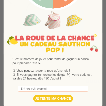
Suivant
Cadre photo ours 18x18 Timouki
Tapis de ch
C'est le moment de jouer pour tenter de gagner un cadeau
Un cadre photo ours Timouki aussi pratique que
Pour apporter l
pour préparer l'été ☀️
joli !
originale, adop
🍋 Vous pouvez lancer la roue qu'une fois !
Timouki !
🍋
Si vous gagnez (on croise les doigts 🤞), votre code est
5,90 €
15,40 €
valable 24 heures, dès 49€ d'achat !
Ajouter au panier
Email
Ajouter au p
JE TENTE MA CHANCE