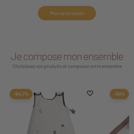
Plus de produits
Je compose mon ensemble
Choisissez vos produits et composez votre ensemble
Ajouter aux favoris
Supprimer des favori
-54,7%
-50%