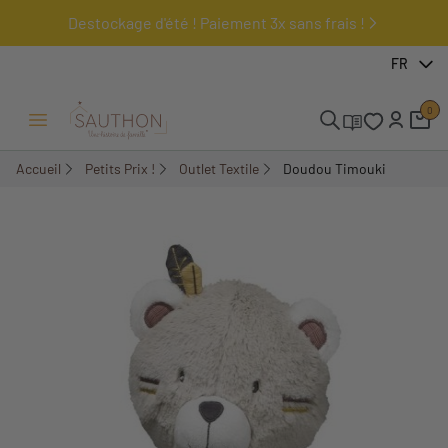
Destockage d'été ! Paiement 3x sans frais !
-50%
FR
0
Ouvrir/Fermer menu
Accueil
Petits Prix !
Outlet Textile
Doudou Timouki