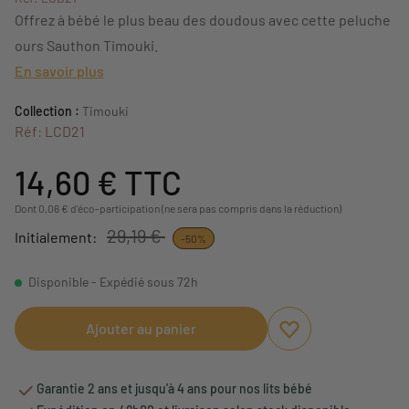
Offrez à bébé le plus beau des doudous avec cette peluche
ours Sauthon Timouki.
En savoir plus
Collection :
Timouki
Réf: LCD21
14,60 €
TTC
Dont 0,06 € d'éco-participation (ne sera pas compris dans la réduction)
29,19 €
Initialement:
-50%
Disponible - Expédié sous 72h
Ajouter au panier
Ajouter aux favori
Supprimer des fav
Garantie 2 ans et jusqu'à 4 ans pour nos lits bébé