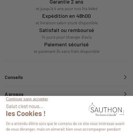
Garantie 2 ans
et jusqu'à 4 ans pour nos lits bébé
Expédition en 48h00
et livraison selon stock disponible
Satisfait ou remboursé
14 jours pour changer d'avis
Paiement sécurisé
et paiement 3x sans frais disponible
Conseils
A propos
Services
Suivez-nous