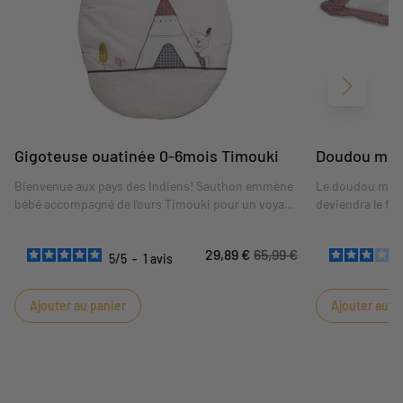
Suivant
Gigoteuse ouatinée 0-6mois Timouki
Doudou mou
Bienvenue aux pays des Indiens! Sauthon emmène
Le doudou mouc
bébé accompagné de l'ours Timouki pour un voyage
deviendra le fi
en Amérique.
29,89 €
65,99 €
5
/
5
-
1
avis
Ajouter au panier
Ajouter au p