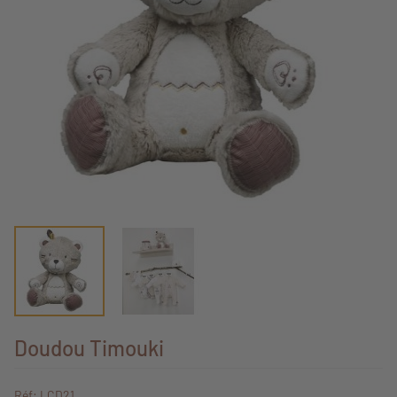
Doudou Timouki
Réf: LCD21