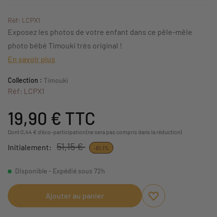
Réf: LCPX1
Exposez les photos de votre enfant dans ce pêle-mêle
photo bébé Timouki très original !
En savoir plus
Collection :
Timouki
Réf: LCPX1
19,90 €
TTC
Dont 0,44 € d'éco-participation (ne sera pas compris dans la réduction)
51,15 €
Initialement:
-61,1%
Disponible - Expédié sous 72h
Ajouter au panier
Ajouter aux favori
Supprimer des fav