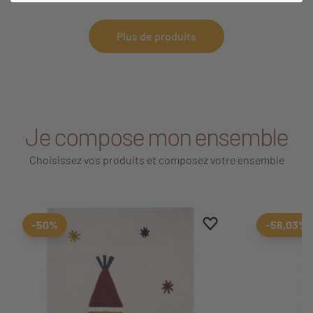
Plus de produits
Je compose mon ensemble
Choisissez vos produits et composez votre ensemble
Ajouter aux favoris
Supprimer des favori
-50%
-56,03%