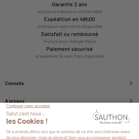
Garantie 2 ans
et jusqu'à 4 ans pour nos lits bébé
Expédition en 48h00
et livraison selon stock disponible
Satisfait ou remboursé
14 jours pour changer d'avis
Paiement sécurisé
et paiement 3x sans frais disponible
Conseils
A propos
Services
Suivez-nous