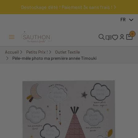
Destockage d'été ! Paiement 3x sans frais !
-61,1%
FR
0
Ouvrir/Fermer menu
Accueil
Petits Prix !
Outlet Textile
Pêle-mêle photo ma première année Timouki