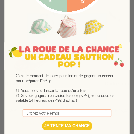
Suivant
C'est le moment de jouer pour tenter de gagner un cadeau
pour préparer l'été ☀️
Hochet Timouki
Cadre photo
🍋 Vous pouvez lancer la roue qu'une fois !
Un hochet à grelot bébé Timouki tout mignon et
Un cadre photo 
🍋
Si vous gagnez (on croise les doigts 🤞), votre code est
ultra doux !En forme de petit ourson, ce ravissant
joli !
valable 24 heures, dès 49€ d'achat !
hochet à grelot sera un parfait jouet d'éveil pour
9,65 €
19,29 €
5,90 €
15,40 €
bébé.
Email
Ajouter au panier
Ajouter au p
JE TENTE MA CHANCE