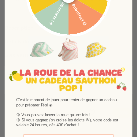
5€ offerts ! ☀️
Bob offert 🤠
Description
Détails du produit
Avis Vérifiés
Vous aimerez aussi
C'est le moment de jouer pour tenter de gagner un cadeau
pour préparer l'été ☀️
Ajouter aux favoris
Supprimer des favori
-50%
-50%
🍋 Vous pouvez lancer la roue qu'une fois !
🍋
Si vous gagnez (on croise les doigts 🤞), votre code est
valable 24 heures, dès 49€ d'achat !