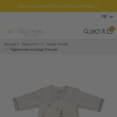
Destockage d'été ! Paiement 3x sans frais !
-50%
FR
0
Ouvrir/Fermer menu
Accueil
Petits Prix !
Outlet Textile
Pyjama velours beige Timouki