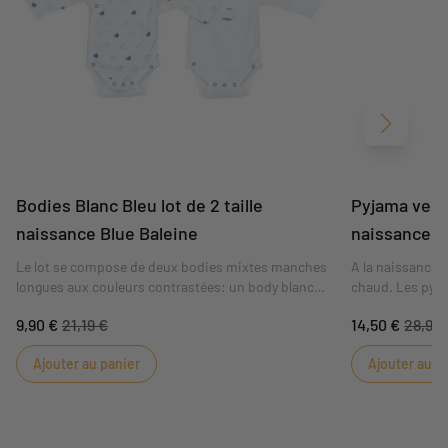
Suivant
Bodies Blanc Bleu lot de 2 taille
Pyjama velou
naissance Blue Baleine
naissance B
Le lot se compose de deux bodies mixtes manches
A la naissance, 
longues aux couleurs contrastées: un body blanc
chaud. Les pyja
avec colletage surpiqué en bleu et un body en
et ouverture sur
9,90 €
21,19 €
14,50 €
28,99 
imprimé all-over ludique baleine.
chaleur des tou
Ajouter au panier
Ajouter au p