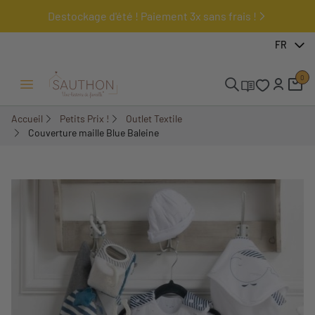
Destockage d'été ! Paiement 3x sans frais !
-51,59%
FR
0
Ouvrir/Fermer menu
Accueil
Petits Prix !
Outlet Textile
Couverture maille Blue Baleine