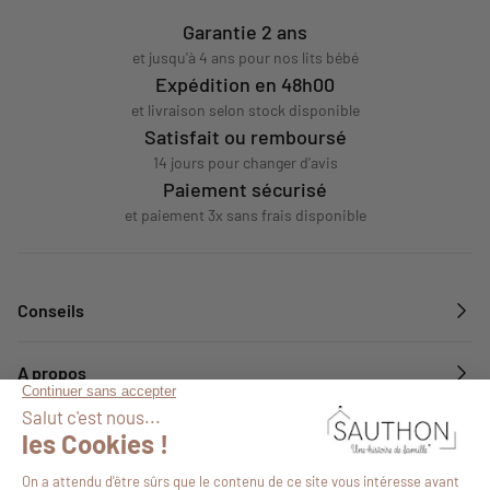
Garantie 2 ans
et jusqu'à 4 ans pour nos lits bébé
Expédition en 48h00
et livraison selon stock disponible
Satisfait ou remboursé
14 jours pour changer d'avis
Paiement sécurisé
et paiement 3x sans frais disponible
Conseils
A propos
Services