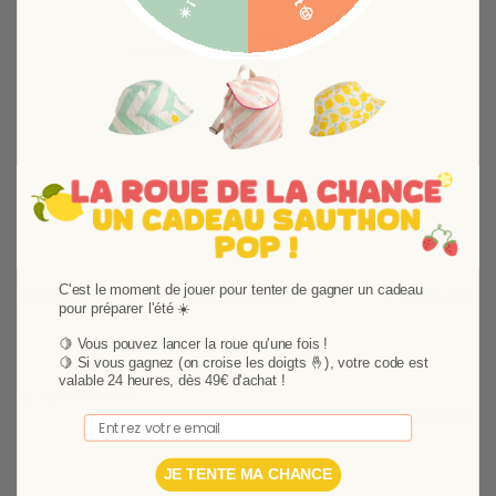
Suivant
C'est le moment de jouer pour tenter de gagner un cadeau
Trousse de toilette Blue Baleine
Lunch bag B
pour préparer l'été ☀️
Décorée aux couleurs de Blue Baleine et assortie au
Ce joli sac isot
🍋 Vous pouvez lancer la roue qu'une fois !
matelas à langer de voyage, cette trousse est idéale
idéal pour empo
🍋
Si vous gagnez (on croise les doigts 🤞), votre code est
pour y glisser l'essentiel pour la toilette et les soins
valable 24 heures, dès 49€ d'achat !
13,25 €
26,49 €
de bébé lors de vos déplacements.
Email
Ajouter au panier
JE TENTE MA CHANCE
Ajouter au p