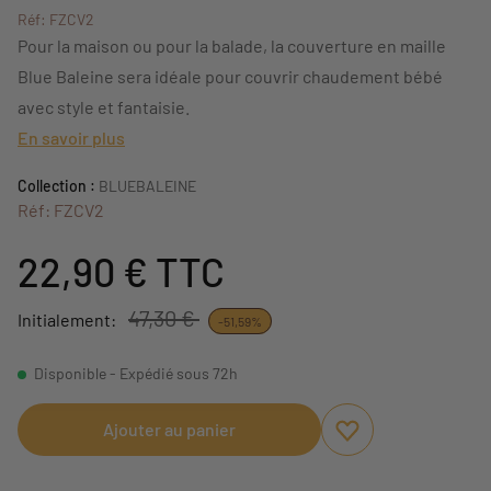
Réf: FZCV2
Pour la maison ou pour la balade, la couverture en maille
Blue Baleine sera idéale pour couvrir chaudement bébé
avec style et fantaisie.
En savoir plus
Collection :
BLUEBALEINE
Réf: FZCV2
22,90 €
TTC
47,30 €
Initialement:
-51,59%
Disponible - Expédié sous 72h
Ajouter au panier
Ajouter aux favori
Supprimer des fav