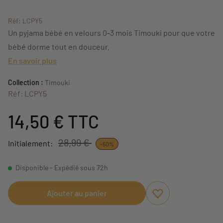
Réf: LCPY5
Un pyjama bébé en velours 0-3 mois Timouki pour que votre
bébé dorme tout en douceur.
En savoir plus
Collection :
Timouki
Réf: LCPY5
14,50 €
TTC
28,99 €
Initialement:
-50%
Disponible - Expédié sous 72h
Ajouter au panier
Ajouter aux favori
Supprimer des fav