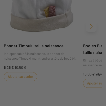
Suivant
Bonnet Timouki taille naissance
Bodies Blan
taille naiss
Indispensable à la naissance, le bonnet de
naissance Timouki maintiendra la tête de bébé bien
Offrez à bébé d
au chaud.
naissance en co
5,25 €
10,50 €
10,60 €
21,19 
Ajouter au panier
Ajouter au p