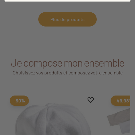
Plus de produits
Je compose mon ensemble
Choisissez vos produits et composez votre ensemble
Ajouter aux favoris
Supprimer des favori
-50%
-49,98%