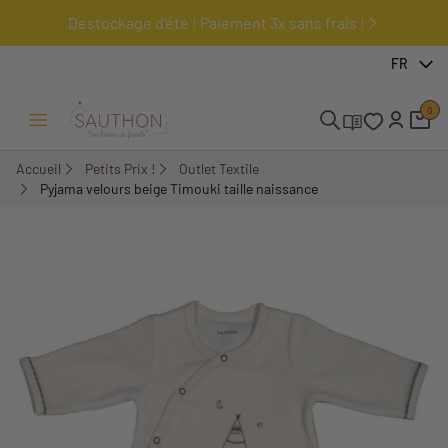
Destockage d'été ! Paiement 3x sans frais !
-50%
FR
0
Ouvrir/Fermer menu
Accueil
Petits Prix !
Outlet Textile
Pyjama velours beige Timouki taille naissance