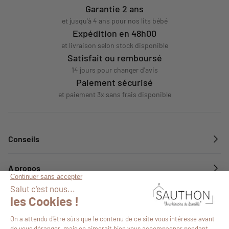
Garantie 2 ans
et jusqu'à 4 ans pour nos lits bébé
Expédition en 48h00
et livraison selon stock disponible
Satisfait ou remboursé
14 jours pour changer d'avis
Paiement sécurisé
et paiement 3x sans frais disponible
Conseils
A propos
Services
Suivez-nous