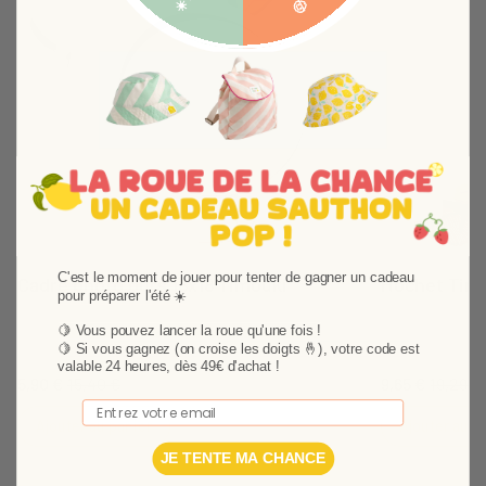
Suivant
C'est le moment de jouer pour tenter de gagner un cadeau
Cadre photo ours 18x18 Timouki
Hochet Tim
pour préparer l'été ☀️
Un cadre photo ours Timouki aussi pratique que
Un hochet à gre
🍋 Vous pouvez lancer la roue qu'une fois !
joli !
ultra doux !En 
🍋
Si vous gagnez (on croise les doigts 🤞), votre code est
hochet à grelot 
valable 24 heures, dès 49€ d'achat !
5,90 €
15,40 €
9,65 €
19,29 €
bébé.
Email
Ajouter au panier
Ajouter au p
JE TENTE MA CHANCE